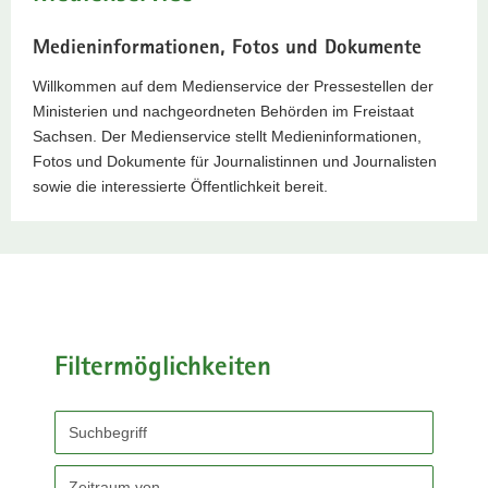
a
Medieninformationen, Fotos und Dokumente
v
i
Willkommen auf dem Medienservice der Pressestellen der
g
Ministerien und nachgeordneten Behörden im Freistaat
a
Sachsen. Der Medienservice stellt Medieninformationen,
t
Fotos und Dokumente für Journalistinnen und Journalisten
i
sowie die interessierte Öffentlichkeit bereit.
o
n
Filtermöglichkeiten
Durchsuchen
Sie
den