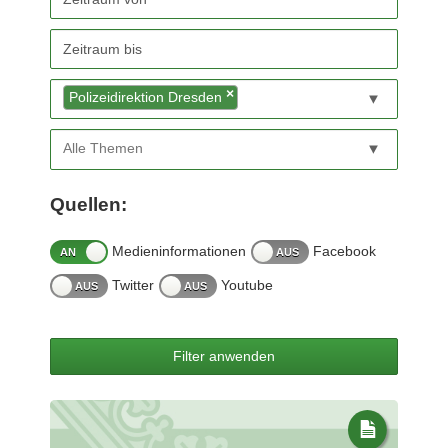
Medienservice
Sachsen
anhand
der
×
Polizeidirektion Dresden
folgenden
Filtermöglichkeiten
Wählen
Quellen:
Sie
Medieninformationen
Facebook
social
Twitter
Youtube
media