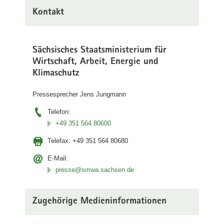
a
Kontakt
v
i
g
Sächsisches Staatsministerium für
a
Wirtschaft, Arbeit, Energie und
t
Klimaschutz
i
o
Pressesprecher Jens Jungmann
n
Telefon:
+49 351 564 80600
Telefax:
+49 351 564 80680
E-Mail:
presse@smwa.sachsen.de
Zugehörige Medieninformationen