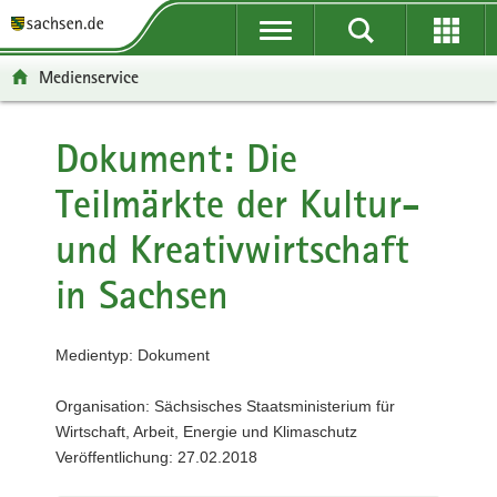
P
P
H
F
o
o
a
o
r
r
u
o
Medienservice
t
t
p
t
a
a
t
e
l
l
i
r
Dokument: Die
ü
n
n
-
Teilmärkte der Kultur-
b
a
h
B
e
v
a
e
und Kreativwirtschaft
r
i
l
r
g
g
t
e
in Sachsen
r
a
i
e
t
c
i
i
h
Medientyp: Dokument
f
o
e
n
Organisation: Sächsisches Staatsministerium für
n
Wirtschaft, Arbeit, Energie und Klimaschutz
d
Veröffentlichung: 27.02.2018
e
N