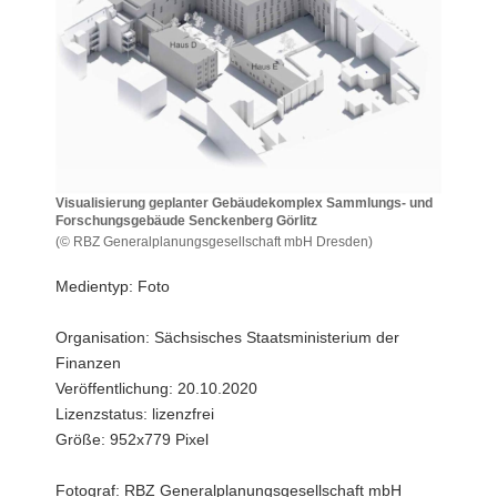
a
v
i
g
a
t
i
o
Visualisierung geplanter Gebäudekomplex Sammlungs- und
Forschungsgebäude Senckenberg Görlitz
n
(© RBZ Generalplanungsgesellschaft mbH Dresden)
Visualisierung
geplanter
Medientyp: Foto
Gebäudekomplex
Sammlungs-
Organisation: Sächsisches Staatsministerium der
und
Finanzen
Forschungsgebäude
Senckenberg
Veröffentlichung: 20.10.2020
Görlitz
Lizenzstatus: lizenzfrei
Größe: 952x779 Pixel
Fotograf: RBZ Generalplanungsgesellschaft mbH