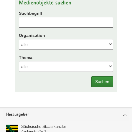
Medienobjekte suchen
Suchbegriff
Organisation
Thema
Suchen
Footer-
Herausgeber
Bereich
Sächsische Staatskanzlei
Archivstraße 1