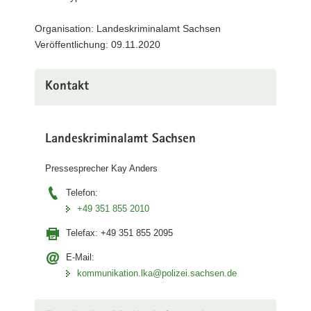
a
Organisation: Landeskriminalamt Sachsen
v
Veröffentlichung: 09.11.2020
i
g
a
Kontakt
t
i
o
Landeskriminalamt Sachsen
n
Pressesprecher Kay Anders
Telefon:
+49 351 855 2010
Telefax:
+49 351 855 2095
E-Mail:
kommunikation.lka@polizei.sachsen.de