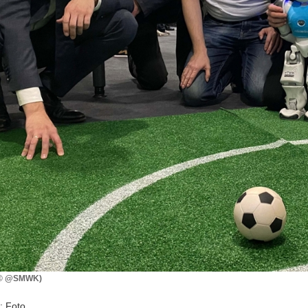
(© @SMWK)
: Foto