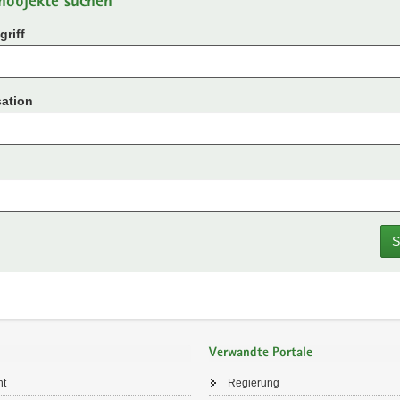
nobjekte suchen
riff
ation
S
Verwandte Portale
ht
Regierung