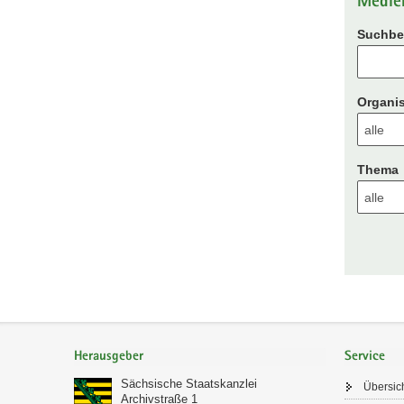
Medie
Suchbeg
Organis
Thema
Footer-
Bereich
Herausgeber
Service
Sächsische Staatskanzlei
Übersic
Archivstraße 1