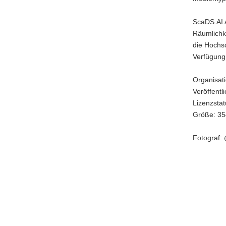
@SMWK)
ScaDS.AI A
Räumlichk
die Hochsc
Verfügung 
Organisati
Veröffentl
Lizenzstatu
Größe: 35
Fotograf