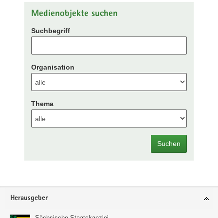
Medienobjekte suchen
Suchbegriff
Organisation
Thema
Suchen
Footer-
Herausgeber
Bereich
Sächsische Staatskanzlei