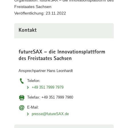
Organisation: futureSAX – die Innovationsplattform des
a
Freistaates Sachsen
v
Veröffentlichung: 23.11.2022
i
g
Kontakt
a
t
i
futureSAX – die Innovationsplattform
o
des Freistaates Sachsen
n
Ansprechpartner Hans Leonhardt
Telefon:
+49 351 7999 7979
Telefax:
+49 351 7999 7980
E-Mail:
presse@futureSAX.de