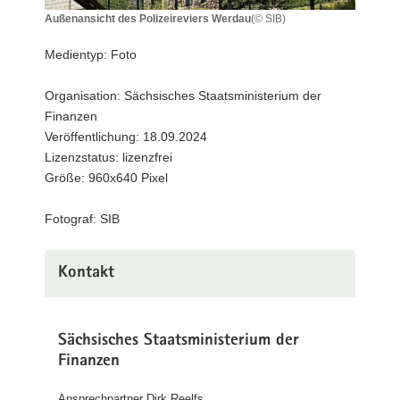
a
Außenansicht des Polizeireviers Werdau
(© SIB)
Außenansicht
v
des
Medientyp: Foto
i
Polizeireviers
g
Werdau
Organisation: Sächsisches Staatsministerium der
a
Finanzen
t
Veröffentlichung: 18.09.2024
i
Lizenzstatus: lizenzfrei
o
Größe: 960x640 Pixel
n
Fotograf: SIB
Kontakt
Sächsisches Staatsministerium der
Finanzen
Ansprechpartner Dirk Reelfs