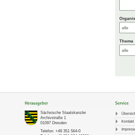
Organis
Thema
Footer-
Bereich
Herausgeber
Service
Sächsische Staatskanzlei
Übersic
Archivstraße 1
Kontakt
01097
Dresden
Impres
Telefon:
+49 351 564-0