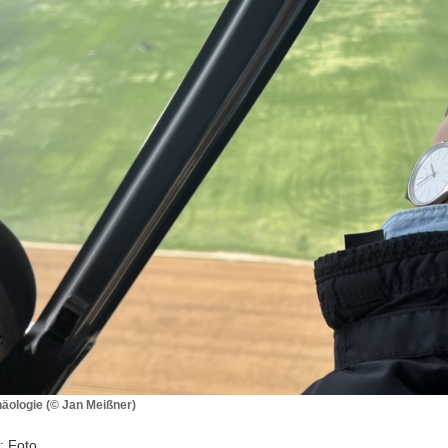
häologie (© Jan Meißner)
chäologie
: Foto