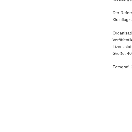
Jan
Meißner)
Der Refere
Kleinflugz
Organisat
Veröffentl
Lizenzstatu
Größe: 40
Fotograf: