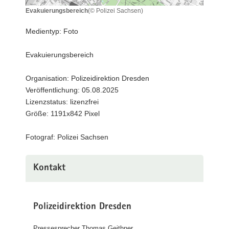
a
Evakuierungsbereich
(© Polizei Sachsen)
Evakuierungsbereich
v
Medientyp: Foto
i
g
Evakuierungsbereich
a
t
Organisation: Polizeidirektion Dresden
i
Veröffentlichung: 05.08.2025
o
Lizenzstatus: lizenzfrei
n
Größe: 1191x842 Pixel
Fotograf: Polizei Sachsen
Kontakt
Polizeidirektion Dresden
Pressesprecher Thomas Geithner