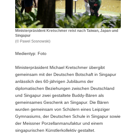
a
v
i
g
Ministerpräsident Kretschmer reist nach Taiwan, Japan und
a
Singapur
t
(© Pawel Sosnowski)
Ministerpräsident
i
Kretschmer
Medientyp: Foto
o
reist
n
nach
Ministerpräsident Michael Kretschmer übergibt
Taiwan,
gemeinsam mit der Deutschen Botschaft in Singapur
Japan
und
anlässlich des 60-jährigen Jubiläums der
Singapur
diplomatischen Beziehungen zwischen Deutschland
und Singapur zwei gestaltete Buddy-Bären als
gemeinsames Geschenk an Singapur. Die Bären
wurden gemeinsam von Schülern eines Leipziger
Gymnasiums, der Deutschen Schule in Singapur sowie
der Meissner Porzellanmanufaktur und einem
singapurischen Künstlerkollektiv gestaltet.