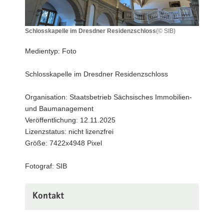
a
v
Schlosskapelle im Dresdner Residenzschloss
(© SIB)
i
Schlosskapelle
g
im
Medientyp: Foto
a
Dresdner
Residenzschloss
t
Schlosskapelle im Dresdner Residenzschloss
i
o
Organisation: Staatsbetrieb Sächsisches Immobilien-
n
und Baumanagement
Veröffentlichung: 12.11.2025
Lizenzstatus: nicht lizenzfrei
Größe: 7422x4948 Pixel
Fotograf: SIB
Kontakt