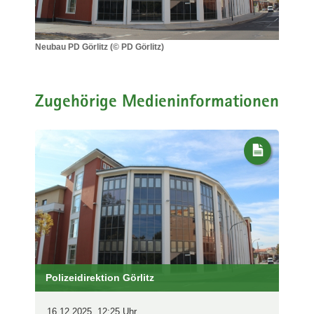
a
v
i
Neubau PD Görlitz (© PD Görlitz)
Neubau
g
PD
a
Görlitz
t
(©
Zugehörige Medieninformationen
i
PD
Görlitz)
o
n
Polizeidirektion Görlitz
16.12.2025, 12:25 Uhr