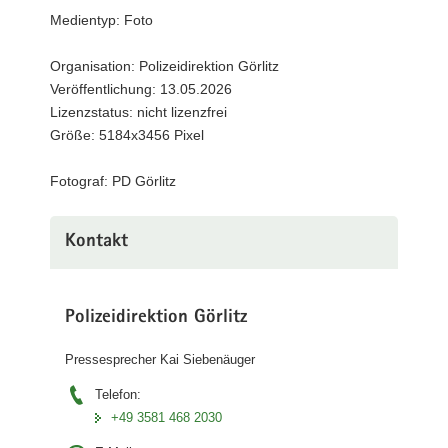
PD
Medientyp: Foto
a
(©
v
PD
Organisation: Polizeidirektion Görlitz
i
Görlitz)
Veröffentlichung: 13.05.2026
g
Lizenzstatus: nicht lizenzfrei
a
Größe: 5184x3456 Pixel
t
i
Fotograf: PD Görlitz
o
n
Kontakt
Polizeidirektion Görlitz
Pressesprecher Kai Siebenäuger
Telefon:
+49 3581 468 2030