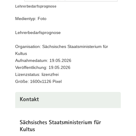
a
Lehrerbedarfsprognose
Lehrerbedarfsprognose
v
Medientyp: Foto
i
g
Lehrerbedarfsprognose
a
t
Organisation: Sächsisches Staatsministerium für
i
Kultus
o
Aufnahmedatum: 19.05.2026
n
Veröffentlichung: 19.05.2026
Lizenzstatus: lizenzfrei
Größe: 1600x1126 Pixel
Kontakt
Sächsisches Staatsministerium für
Kultus