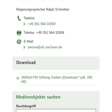
a
Regierungssprecher Ralph Schreiber
v
i
Telefon:
g
+49 351 564 10300
a
Telefax:
+49 351 564 10309
t
i
E-Mail:
o
presse@sk.sachsen.de
n
Download
260519 PM Stiftung Sorben [Download *.pdf, 200
kB]
Medienobjekte suchen
Suchbegriff