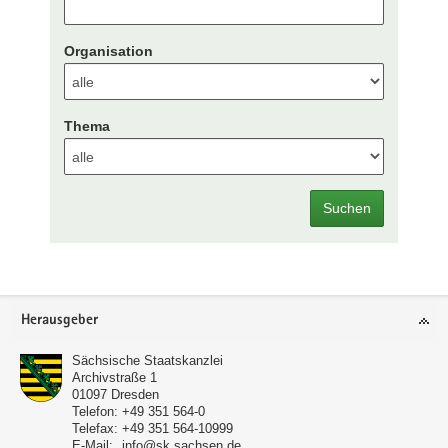
Organisation
Thema
Suchen
Footer-
Herausgeber
Bereich
Sächsische Staatskanzlei
Archivstraße 1
01097
Dresden
Telefon:
+49 351 564-0
Telefax:
+49 351 564-10999
E-Mail:
info@sk.sachsen.de