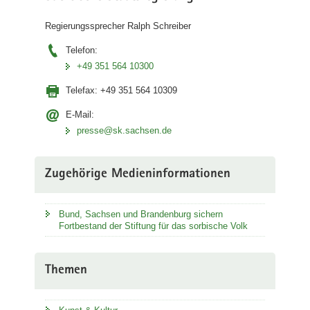
a
Regierungssprecher Ralph Schreiber
v
i
Telefon:
g
+49 351 564 10300
a
Telefax:
+49 351 564 10309
t
i
E-Mail:
o
presse@sk.sachsen.de
n
Zugehörige Medieninformationen
Bund, Sachsen und Brandenburg sichern
Fortbestand der Stiftung für das sorbische Volk
Themen