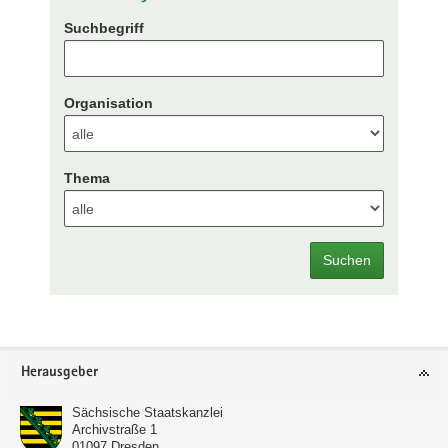
Suchbegriff
Organisation
Thema
Suchen
Footer-
Herausgeber
Bereich
Sächsische Staatskanzlei
Archivstraße 1
01097
Dresden