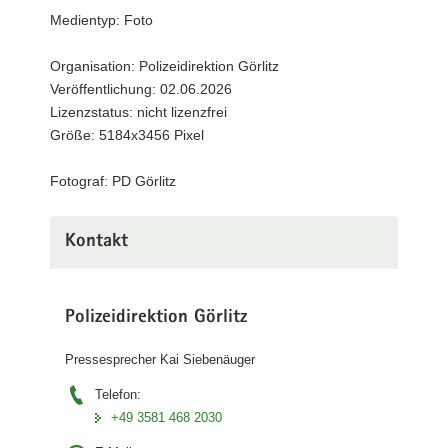
PD
Medientyp: Foto
a
Göritz
v
(©
Organisation: Polizeidirektion Görlitz
i
PD
Veröffentlichung: 02.06.2026
g
Görlitz)
Lizenzstatus: nicht lizenzfrei
a
Größe: 5184x3456 Pixel
t
i
Fotograf: PD Görlitz
o
n
Kontakt
Polizeidirektion Görlitz
Pressesprecher Kai Siebenäuger
Telefon:
+49 3581 468 2030