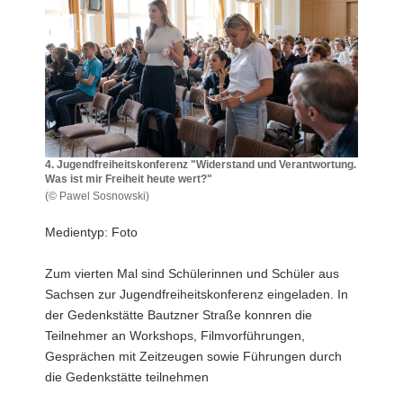
a
v
i
g
a
t
i
o
4. Jugendfreiheitskonferenz "Widerstand und Verantwortung.
Was ist mir Freiheit heute wert?"
n
(© Pawel Sosnowski)
4.
Jugendfreiheitskonferenz
Medientyp: Foto
"Widerstand
und
Zum vierten Mal sind Schülerinnen und Schüler aus
Verantwortung.
Sachsen zur Jugendfreiheitskonferenz eingeladen. In
Was
ist
der Gedenkstätte Bautzner Straße konnren die
mir
Teilnehmer an Workshops, Filmvorführungen,
Freiheit
Gesprächen mit Zeitzeugen sowie Führungen durch
heute
die Gedenkstätte teilnehmen
wert?"