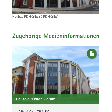
a
v
i
Neubau PD Görlitz (© PD Görlitz)
Neubau
g
PD
a
Görlitz
t
(©
Zugehörige Medieninformationen
i
PD
Görlitz)
o
n
Polizeidirektion Görlitz
07.07.2026, 07:09 Uhr