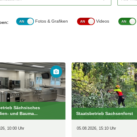
ervice
Fotos & Grafiken
Videos
pen:
en
glichkeiten
etrieb Sächsisches
ien- und Bauma...
Staatsbetrieb Sachsenforst
26, 10:00 Uhr
05.08.2026, 15:10 Uhr