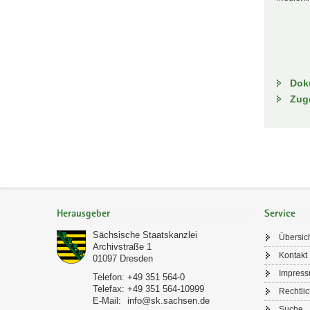
Dok
Zug
Footer-
Bereich
Herausgeber
Service
Sächsische Staatskanzlei
Übersic
Archivstraße 1
Kontakt
01097
Dresden
Impres
Telefon:
+49 351 564-0
Telefax:
+49 351 564-10999
Rechtli
E-Mail:
info@sk.sachsen.de
Suche