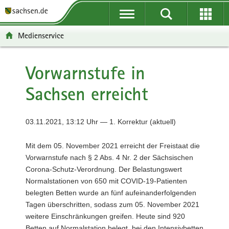
P
P
H
F
o
o
a
o
r
r
u
o
Medienservice
t
t
p
t
a
a
t
e
l
l
i
r
Vorwarnstufe in
ü
n
n
-
Sachsen erreicht
b
a
h
B
e
v
a
e
r
i
l
r
03.11.2021, 13:12 Uhr — 1. Korrektur (aktuell)
g
g
t
e
r
a
i
Mit dem 05. November 2021 erreicht der Freistaat die
e
t
c
Vorwarnstufe nach § 2 Abs. 4 Nr. 2 der Sächsischen
i
i
h
Corona-Schutz-Verordnung. Der Belastungswert
f
o
Normalstationen von 650 mit COVID-19-Patienten
e
n
belegten Betten wurde an fünf aufeinanderfolgenden
n
Tagen überschritten, sodass zum 05. November 2021
d
weitere Einschränkungen greifen. Heute sind 920
e
Betten auf Normalstation belegt, bei den Intensivbetten
N