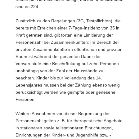
sind es 224.
a
v
Zusätzlich zu den Regelungen (3G, Testpflichten), die
i
bereits mit Erreichen einer 7-Tage-Inzidenz von 35 in
g
Kraft getreten sind, gilt fortan eine Limitierung der
a
Personenzahl bei Zusammenkünften: Im Bereich der
t
privaten Zusammenkünfte im öffentlichen und privaten
i
Raum ist während der gesamten Dauer der
o
Vorwarnstufe eine Beschränkung auf zehn Personen
n
unabhängig von der Zahl der Hausstände zu
beachten. Kinder bis zur Vollendung des 14.
Lebensjahres müssen bei der Zählung ebenso wenig
berücksichtigt werden wie geimpfte oder genesene
Personen.
Weitere Ausnahmen von dieser Begrenzung der
Personenzahl gelten z. B. für therapeutische Angebote
in stationären sowie teilstationären Einrichtungen,
Einrichtungen der Kinder- und Jugendhilfe bzw. -