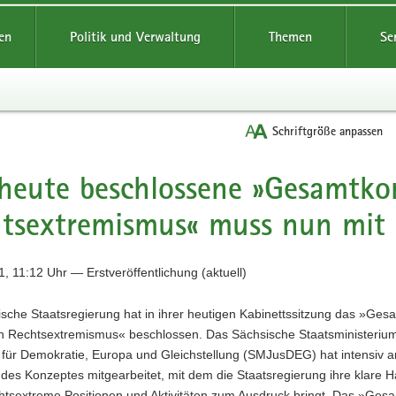
reifende
en
Politik und Verwaltung
Themen
Se
Schriftgröße anpassen
heute beschlossene »Gesamtko
tsextremismus« muss nun mit 
, 11:12 Uhr — Erstveröffentlichung (aktuell)
sche Staatsregierung hat in ihrer heutigen Kabinettssitzung das »Ges
n Rechtsextremismus« beschlossen. Das Sächsische Staatsministeriu
 für Demokratie, Europa und Gleichstellung (SMJusDEG) hat intensiv a
 des Konzeptes mitgearbeitet, mit dem die Staatsregierung ihre klare H
htsextreme Positionen und Aktivitäten zum Ausdruck bringt. Das »Ges