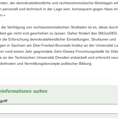
den, der demokratiefeindliche und rechtsextremistische Motivlagen e
n personell und technisch in der Lage sein, konsequent gegen Hass im
n.«
 die Verfolgung von rechtsextremistischen Straftaten ist es, diese durc
beit gar nicht erst geschehen zu lassen. Daher fördert das SMJusDEG 
 die Erforschung demokratiefeindlicher Einstellungen, Strukturen und
en in Sachsen am Else-Frenkel-Brunswik-Institut an der Universität Le
 vor rund einem Jahr gegründete John-Dewey-Forschungsstelle für Dida
 an der Technischen Universität Dresden entwickelt und erforscht neu
Methoden und Vermittlungskonzepte politischer Bildung.
ninformationen suchen
riff