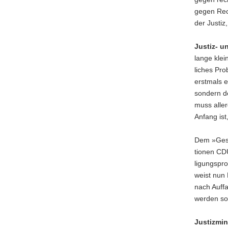
a
gegen Rec
v
der Justiz
i
g
Justiz- u
a
lange klei
t
liches Pr
i
erstmals 
o
sondern d
n
muss alle
Anfang ist
Dem »Gesa
tionen CD
ligungspro
weist nun
nach Auffa
werden sol
Justizmin