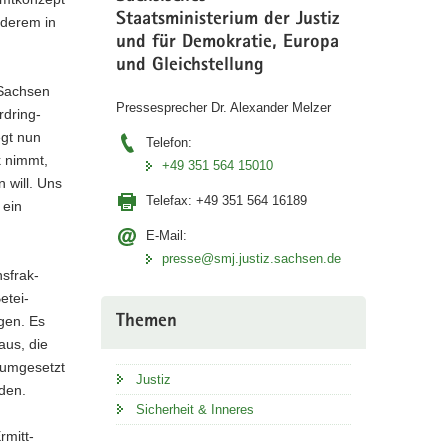
Staatsministerium der Justiz
nderem in
und für Demokratie, Europa
.
und Gleichstellung
 Sachsen
Pressesprecher Dr. Alexander Melzer
rdring-
gt nun
Telefon:
k nimmt,
+49 351 564 15010
 will. Uns
Telefax:
+49 351 564 16189
 ein
E-Mail:
presse@smj.justiz.sachsen.de
sfrak-
etei-
Themen
gen. Es
aus, die
r umgesetzt
Justiz
rden.
Sicherheit & Inneres
rmitt-