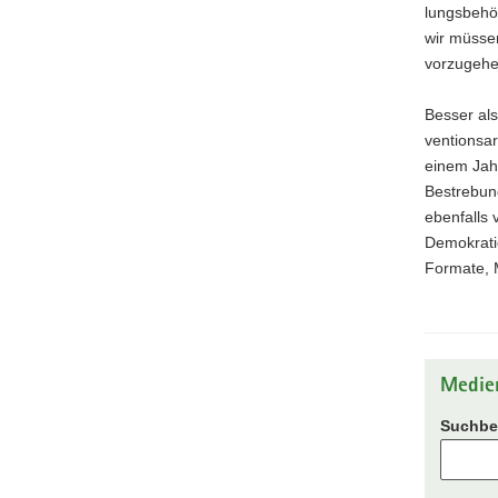
lungsbehör
wir müsse
vorzugehe
Besser als
ventionsar
einem Jahr
Bestrebung
ebenfalls
Demokratie
Formate, 
Medie
Suchbeg