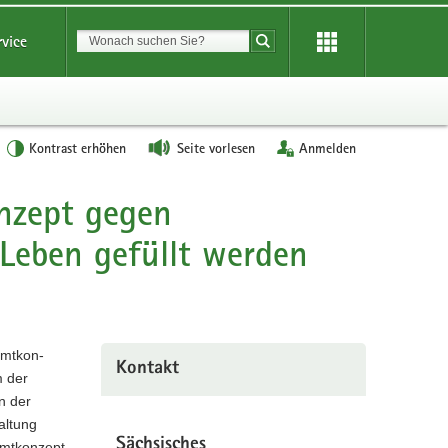
Suchbegriff
rvice
Suche starten
Kontrast erhöhen
Seite vorlesen
Anmelden
nzept gegen
Leben gefüllt werden
amtkon-
Kontakt
m der
n der
altung
Sächsisches
amtkonzept