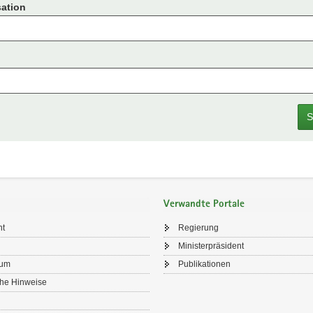
ation
S
Verwandte Portale
ht
Regierung
Ministerpräsident
sum
Publikationen
che Hinweise