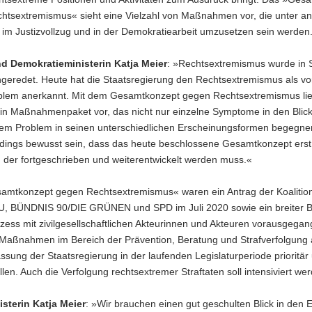
htsextremismus« sieht eine Vielzahl von Maßnahmen vor, die unter a
, im Justizvollzug und in der Demokratiearbeit umzusetzen sein werden
nd Demokratieministerin Katja Meier
: »Rechtsextremismus wurde in
ngeredet. Heute hat die Staatsregierung den Rechtsextremismus als vo
oblem anerkannt. Mit dem Gesamtkonzept gegen Rechtsextremismus lie
ein Maßnahmenpaket vor, das nicht nur einzelne Symptome in den Blic
em Problem in seinen unterschiedlichen Erscheinungsformen begegnen
rdings bewusst sein, dass das heute beschlossene Gesamtkonzept erst
, der fortgeschrieben und weiterentwickelt werden muss.«
mtkonzept gegen Rechtsextremismus« waren ein Antrag der Koalition
U, BÜNDNIS 90/DIE GRÜNEN und SPD im Juli 2020 sowie ein breiter B
zess mit zivilgesellschaftlichen Akteurinnen und Akteuren vorausgegan
 Maßnahmen im Bereich der Prävention, Beratung und Strafverfolgung 
ssung der Staatsregierung in der laufenden Legislaturperiode prioritä
len. Auch die Verfolgung rechtsextremer Straftaten soll intensiviert we
isterin Katja Meier
: »Wir brauchen einen gut geschulten Blick in den E