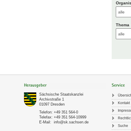
Organis
Thema
Footer-
Bereich
Herausgeber
Service
Sächsische Staatskanzlei
Übersic
Archivstraße 1
Kontakt
01097
Dresden
Impres
Telefon:
+49 351 564-0
Telefax:
+49 351 564-10999
Rechtli
E-Mail:
info@sk.sachsen.de
Suche