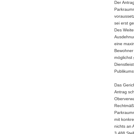
Der Antrag
Parkraumm
vorausset
sei erst g
Des Weite
Ausdehnun
eine maxim
Bewohner r
möglichst
Dienstlei
Publikumsv
Das Gerich
Antrag sch
Oberverwal
Rechtmäßi
Parkraumm
mit konkr
nichts an 
3.488 Stel