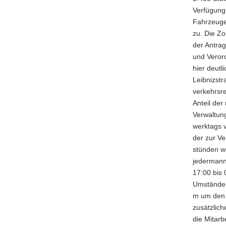
Verfügung
Fahrzeuge
zu. Die Zo
der Antrag
und Veror
hier deutl
Leibnizst
verkehrsr
Anteil der
Verwaltung
werktags v
der zur Ve
stünden we
jedermann
17:00 bis
Umstände 
m um den S
zusätzlic
die Mitarb