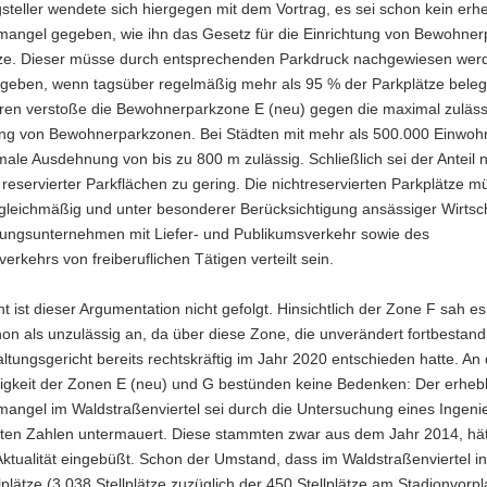
steller wendete sich hiergegen mit dem Vortrag, es sei schon kein erhe
angel gegeben, wie ihn das Gesetz für die Einrichtung von Bewohne
ze. Dieser müsse durch entsprechenden Parkdruck nachgewiesen wer
egeben, wenn tagsüber regelmäßig mehr als 95 % der Parkplätze belegt
ren verstoße die Bewohnerparkzone E (neu) gegen die maximal zuläss
g von Bewohnerparkzonen. Bei Städten mit mehr als 500.000 Einwohn
ale Ausdehnung von bis zu 800 m zulässig. Schließlich sei der Anteil ni
eservierter Parkflächen zu gering. Die nichtreservierten Parkplätze m
 gleichmäßig und unter besonderer Berücksichtigung ansässiger Wirtsc
stungsunternehmen mit Liefer- und Publikumsverkehr sowie des
erkehrs von freiberuflichen Tätigen verteilt sein.
t ist dieser Argumentation nicht gefolgt. Hinsichtlich der Zone F sah e
on als unzulässig an, da über diese Zone, die unverändert fortbestand
tungsgericht bereits rechtskräftig im Jahr 2020 entschieden hatte. An 
gkeit der Zonen E (neu) und G bestünden keine Bedenken: Der erhebl
angel im Waldstraßenviertel sei durch die Untersuchung eines Ingeni
eten Zahlen untermauert. Diese stammten zwar aus dem Jahr 2014, hä
Aktualität eingebüßt. Schon der Umstand, dass im Waldstraßenviertel 
lplätze (3.038 Stellplätze zuzüglich der 450 Stellplätze am Stadionvorpl