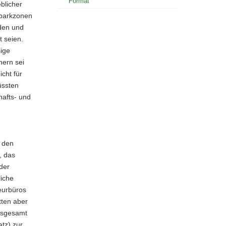
Format
blicher
rparkzonen
den und
 seien.
ige
ern sei
cht für
üssten
hafts- und
s den
, das
der
iche
eurbüros
tten aber
insgesamt
atz) zur