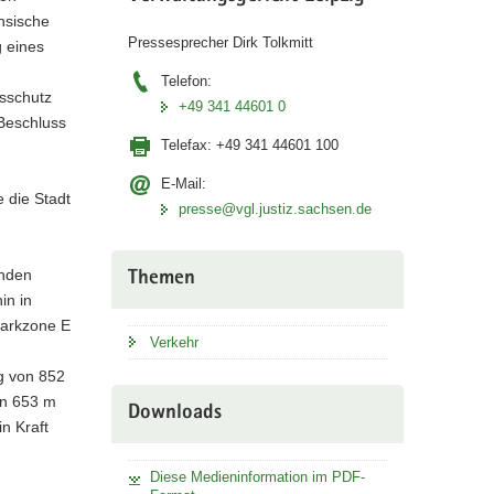
hsische
Pressesprecher Dirk Tolkmitt
 eines
Telefon:
tsschutz
+49 341 44601 0
 Beschluss
Telefax:
+49 341 44601 100
E-Mail:
 die Stadt
presse@vgl.justiz.sachsen.de
enden
Themen
in in
parkzone E
Verkehr
g von 852
on 653 m
Downloads
n Kraft
Diese Medieninformation im PDF-