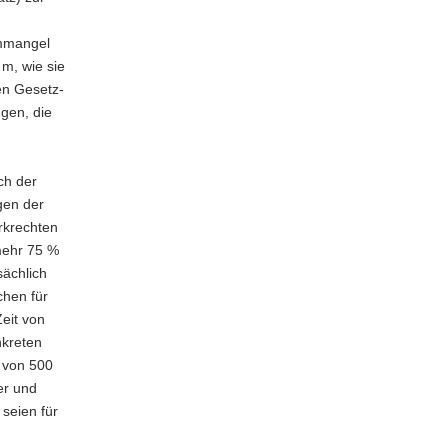
ummangel
m, wie sie
en Gesetz-
gen, die
ch der
gen der
rkrechten
 mehr 75 %
sächlich
chen für
eit von
nkreten
 von 500
er und
seien für