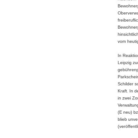
Bewohnerp
a
Oberverwa
v
freiberufl
i
Bewohnerp
g
hinsichtli
a
vom heuti
t
i
In Reaktio
o
Leipzig z
n
gebührenpf
Parkschei
Schilder s
Kraft. In 
in zwei Z
Verwaltun
(E neu) b
blieb unv
(veröffent