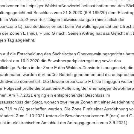
arkzonen im Leipziger Waldstraßenviertel befasst hatten und das Säc
ltungsgericht mit Beschluss vom 21.8.2020 (6 B 189/20) dem Eilantrag
ich im Waldstraßenviertel Tätigen teilweise stattgab (hinsichtlich der
arkzone E), suchte dieser erneut beim Verwaltungsgericht um Eilrech
ch der Zonen E (neu), F und G nach. Seinen Antrag hat das Gericht mit
gen Tag abgelehnt.
n auf die Entscheidung des Sächsischen Oberverwaltungsgerichts hatte
unächst am 16.9.2020 die Bewohnerparkplatzregelung sowie das
lichtige Parken in der Zone E des Waldstraßenviertels ausgesetzt, die
nautomaten wurden dort außer Betrieb genommen und die entsprech
chrittweise demontiert. Die Bewohnerparkzone F blieb hingegen weiterh
der Folgezeit prüfte die Stadt eine Aufteilung der ehemaligen Bewohner
onen. Am 7.7.2021 erging ein entsprechender Beschluss im
gsausschuss der Stadt, wonach zwei neue Zonen mit einer Ausdehnun
zw. 719 m (G) geschaffen werden. Die Zone F mit einer Ausdehnung v
erändert. Zum 1.10.2021 traten die Bewohnerparkzonen E (neu) und G i
licht im elektronischen Amtsblatt der Antragsgegnerin vom 3.9.2021).