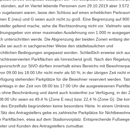
 stünden, auf im Viertel lebende Personen zum 29.10.2019 aber 3.572
 zugelassen waren, lasse den Schluss auf einen erheblichen Parkra
nen E (neu) und G seien auch nicht zu groß. Eine Begrenzung auf 800 
steller geltend mache, sehe die Rechtsordnung nicht vor. Vielmehr sei
dnungsgeber von einer maximalen Ausdehnung von 1.000 m ausgegan
ich unterschritten werde. Die Abgrenzung der beiden Zonen entlang der
raße sei auch in sachgerechter Weise den städtebaulichen und
echtlichen Bedingungen angepasst worden. Schließlich erweise sich au
 nichtreservierten Parkflächen als hinreichend groß. Nach den Regelun
svorschrift zur StVO dürften innerhalb eines Bereichs mit Bewohnerpa
on 09:00 bis 18:00 Uhr nicht mehr als 50 %, in der übrigen Zeit nicht
rfügung stehenden Parkplätze für die Bewohner reserviert werden. Tat
rktags in der Zeit von 08:00 bis 17:00 Uhr die ausgewiesenen Parkflä
 ohne Beschränkung und damit auch kostenfrei zur Verfügung, in der Z
 08:00 Uhr seien es 49,4 % (Zone E neu) bzw. 22,4 % (Zone G). Die ko
des Einzelfalls begründeten keine besondere Härte. In einem Umkreis
itz des Antragstellers gebe es zahlreiche Parkplätze für Nichtbewohn
he Parkflächen, etwa auf dem Stadionvorplatz. Entsprechende Fußwege 
eiter und Kunden des Antragstellers zumutbar.