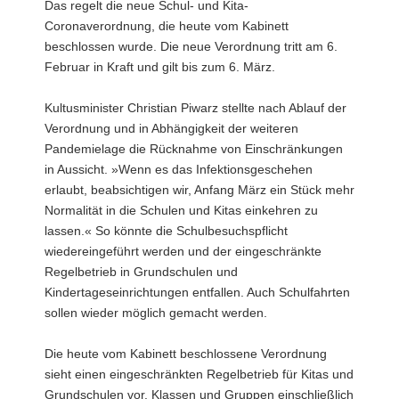
Das regelt die neue Schul- und Kita-
a
Coronaverordnung, die heute vom Kabinett
v
beschlossen wurde. Die neue Verordnung tritt am 6.
i
Februar in Kraft und gilt bis zum 6. März.
g
a
Kultusminister Christian Piwarz stellte nach Ablauf der
t
Verordnung und in Abhängigkeit der weiteren
i
Pandemielage die Rücknahme von Einschränkungen
o
in Aussicht. »Wenn es das Infektionsgeschehen
n
erlaubt, beabsichtigen wir, Anfang März ein Stück mehr
Normalität in die Schulen und Kitas einkehren zu
lassen.« So könnte die Schulbesuchspflicht
wiedereingeführt werden und der eingeschränkte
Regelbetrieb in Grundschulen und
Kindertageseinrichtungen entfallen. Auch Schulfahrten
sollen wieder möglich gemacht werden.
Die heute vom Kabinett beschlossene Verordnung
sieht einen eingeschränkten Regelbetrieb für Kitas und
Grundschulen vor. Klassen und Gruppen einschließlich