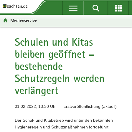
P
P
H
F
o
o
a
o
r
r
u
o
Medienservice
t
t
p
t
a
a
t
e
l
l
i
r
Schulen und Kitas
ü
n
n
-
bleiben geöffnet –
b
a
h
B
e
v
a
e
bestehende
r
i
l
r
g
g
t
e
Schutzregeln werden
r
a
i
e
t
c
verlängert
i
i
h
f
o
e
n
01.02.2022, 13:30 Uhr — Erstveröffentlichung (aktuell)
n
d
Der Schul- und Kitabetrieb wird unter den bekannten
e
Hygieneregeln und Schutzmaßnahmen fortgeführt.
N