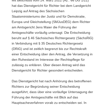
Mit Beschluss vom 24. März 2022 (Az.: 66 DG 1/22)
a
hat das Dienstgericht für Richter bei dem Landgericht
v
Leipzig auf Antrag des Sächsischen
i
Staatsministeriums der Justiz und für Demokratie,
g
Europa und Gleichstellung (SMJusDEG) dem Richter
a
am Amtsgericht Jens Maier die Führung der
t
Amtsgeschäfte vorläufig untersagt. Die Entscheidung
i
beruht auf § 46 Sächsisches Richtergesetz (SächsRiG)
o
in Verbindung mit § 35 Deutsches Richtergesetz
n
(DRiG) und ist zeitlich begrenzt bis zur Rechtskraft
einer Entscheidung über den Antrag, die Versetzung in
den Ruhestand im Interesse der Rechtspflege für
zulässig zu erklären. Über diesen Antrag wird das
Dienstgericht für Richter gesondert entscheiden.
Das Dienstgericht hat nach Anhörung des betroffenen
Richters zur Begründung seiner Entscheidung
ausgeführt, dass über eine vorläufige Untersagung der
Führung der Amtsgeschäfte mit Blick auf das
Hauptsacheverfahren vorab zu entscheiden sei. In