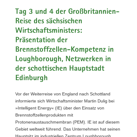
a
Tag 3 und 4 der Großbritannien-
v
Reise des sächsischen
i
g
Wirtschaftsministers:
a
Präsentation der
t
Brennstoffzellen-Kompetenz in
i
o
Loughborough, Netzwerken in
n
der schottischen Hauptstadt
Edinburgh
Vor der Weiterreise von England nach Schottland
informierte sich Wirtschaftsminister Martin Dulig bei
»Intelligent Energy« (IE) über den Einsatz von
Brennstoffzellenprodukten mit
Protonenaustauschmembran (PEM). IE ist auf diesem
Gebiet weltweit führend. Das Unternehmen hat seinen
Hauptsitz im industriellen Zentrum Loughborough