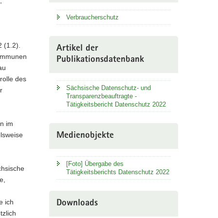
,
Verbraucherschutz
 (1.2).
Artikel der
Kommunen
Publikationsdatenbank
au
rolle des
Sächsische Datenschutz- und
r
Transparenzbeauftragte -
Tätigkeitsbericht Datenschutz 2022
en im
elsweise
Medienobjekte
[Foto] Übergabe des
chsische
Tätigkeitsberichts Datenschutz 2022
e,
 ich
Downloads
tzlich