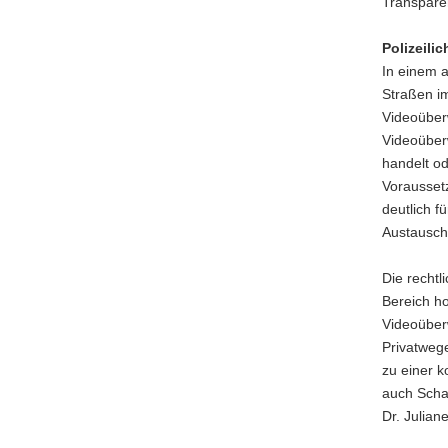
Transpare
Polizeili
In einem a
Straßen i
Videoüberw
Videoüber
handelt od
Vorausset
deutlich f
Austausch 
Die rechtl
Bereich ho
Videoüberw
Privatwege
zu einer k
auch Scha
Dr. Julian