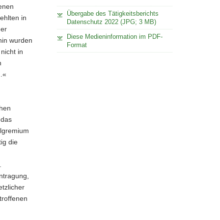
fenen
Übergabe des Tätigkeitsberichts
ehlten in
Datenschutz 2022 (JPG; 3 MB)
der
Diese Medieninformation im PDF-
hin wurden
Format
nicht in
n
.«
chen
 das
llgremium
ig die
.
antragung,
tzlicher
troffenen