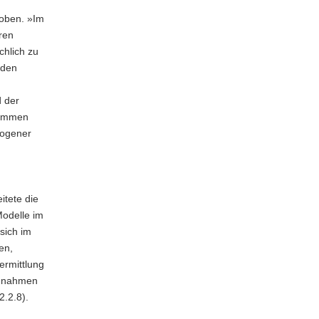
 oben. »Im
ren
chlich zu
nden
 der
nkommen
zogener
tete die
Modelle im
sich im
en,
ermittlung
aßnahmen
.2.8).