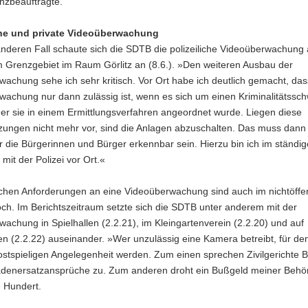
nzbeauftragte.
che und private Videoüberwachung
nderen Fall schaute sich die SDTB die polizeiliche Videoüberwachung
m Grenzgebiet im Raum Görlitz an (8.6.). »Den weiteren Ausbau der
achung sehe ich sehr kritisch. Vor Ort habe ich deutlich gemacht, das
wachung nur dann zulässig ist, wenn es sich um einen Kriminalitätssc
er sie in einem Ermittlungsverfahren angeordnet wurde. Liegen diese
zungen nicht mehr vor, sind die Anlagen abzuschalten. Das muss dann
ür die Bürgerinnen und Bürger erkennbar sein. Hierzu bin ich im ständi
mit der Polizei vor Ort.«
ichen Anforderungen an eine Videoüberwachung sind auch im nichtöffen
ch. Im Berichtszeitraum setzte sich die SDTB unter anderem mit der
achung in Spielhallen (2.2.21), im Kleingartenverein (2.2.20) und auf
n (2.2.22) auseinander. »Wer unzulässig eine Kamera betreibt, für de
ostspieligen Angelegenheit werden. Zum einen sprechen Zivilgerichte B
denersatzansprüche zu. Zum anderen droht ein Bußgeld meiner Behör
e Hundert.