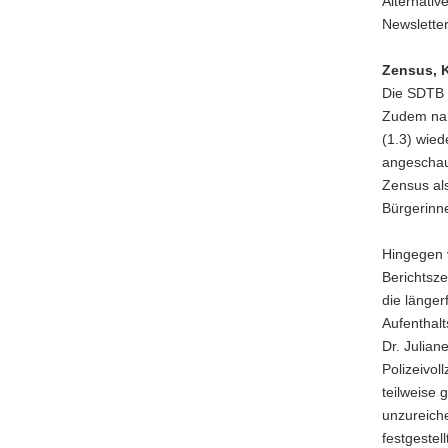
Alternativ
Tätigkeits
Datenschu
Newslette
2022.
Zensus, K
Die SDTB 
Zudem nah
(1.3) wied
angeschaut
Zensus al
Bürgerinn
Hingegen v
Berichtsze
die länger
Aufenthal
Dr. Julian
Polizeivol
teilweise 
unzureich
festgestel