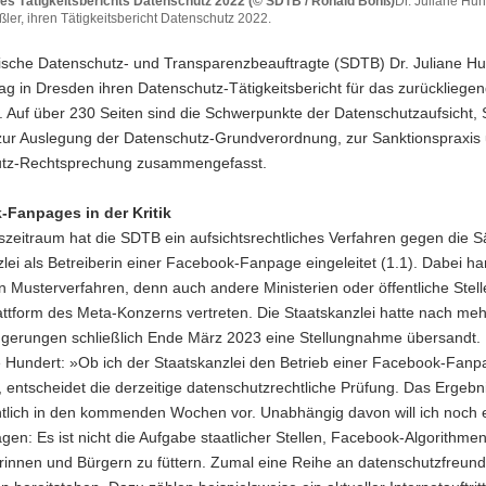
es Tätigkeitsberichts Datenschutz 2022 (© SDTB / Ronald Bonß)
Dr. Juliane Hu
ler, ihren Tätigkeitsbericht Datenschutz 2022.
ische Datenschutz- und Transparenzbeauftragte (SDTB) Dr. Juliane Hu
berichts
g in Dresden ihren Datenschutz-Tätigkeitsbericht für das zurückliege
tz
t. Auf über 230 Seiten sind die Schwerpunkte der Datenschutzaufsicht, S
zur Auslegung der Datenschutz-Grundverordnung, zur Sanktionspraxis
tz-Rechtsprechung zusammengefasst.
Fanpages in der Kritik
szeitraum hat die SDTB ein aufsichtsrechtliches Verfahren gegen die 
lei als Betreiberin einer Facebook-Fanpage eingeleitet (1.1). Dabei ha
e
n Musterverfahren, denn auch andere Ministerien oder öffentliche Stell
attform des Meta-Konzerns vertreten. Die Staatskanzlei hatte nach me
en
ängerungen schließlich Ende März 2023 eine Stellungnahme übersandt.
e Hundert: »Ob ich der Staatskanzlei den Betrieb einer Facebook-Fan
en
 entscheidet die derzeitige datenschutzrechtliche Prüfung. Das Ergebni
htlich in den kommenden Wochen vor. Unabhängig davon will ich noch 
agen: Es ist nicht die Aufgabe staatlicher Stellen, Facebook-Algorithme
rinnen und Bürgern zu füttern. Zumal eine Reihe an datenschutzfreund