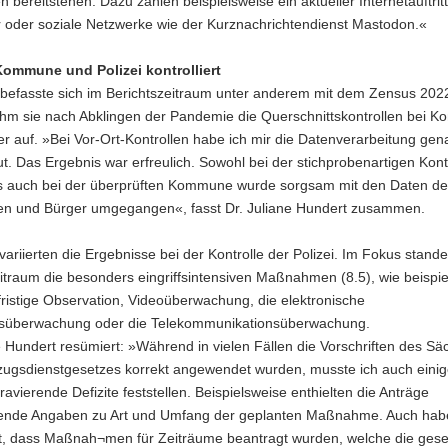
en bereitstehen. Dazu zählen beispielsweise ein aktueller Internetauftritt
bericht
tz
r oder soziale Netzwerke wie der Kurznachrichtendienst Mastodon.«
ommune und Polizei kontrolliert
befasste sich im Berichtszeitraum unter anderem mit dem Zensus 2022
m sie nach Abklingen der Pandemie die Querschnittskontrollen bei 
er auf. »Bei Vor-Ort-Kontrollen habe ich mir die Datenverarbeitung gen
. Das Ergebnis war erfreulich. Sowohl bei der stichprobenartigen Kont
s auch bei der überprüften Kommune wurde sorgsam mit den Daten de
en und Bürger umgegangen«, fasst Dr. Juliane Hundert zusammen.
ariierten die Ergebnisse bei der Kontrolle der Polizei. Im Fokus stand
itraum die besonders eingriffsintensiven Maßnahmen (8.5), wie beispi
fristige Observation, Videoüberwachung, die elektronische
tsüberwachung oder die Telekommunikationsüberwachung.
e Hundert resümiert: »Während in vielen Fällen die Vorschriften des Sä
lzugsdienstgesetzes korrekt angewendet wurden, musste ich auch einig
gravierende Defizite feststellen. Beispielsweise enthielten die Anträge
ende Angaben zu Art und Umfang der geplanten Maßnahme. Auch habe
lt, dass Maßnah¬men für Zeiträume beantragt wurden, welche die gese