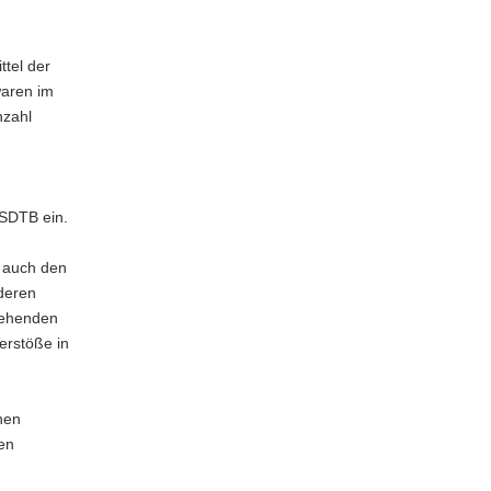
ttel der
waren im
nzahl
 SDTB ein.
s auch den
nderen
gehenden
erstöße in
chen
en