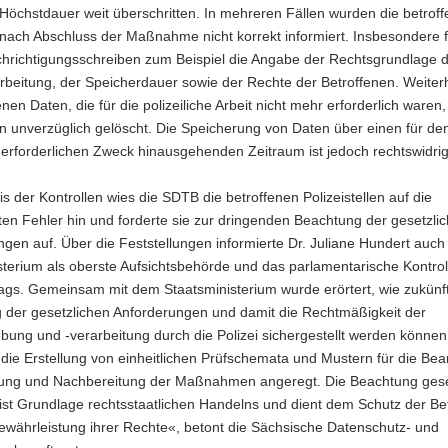
Höchstdauer weit überschritten. In mehreren Fällen wurden die betrof
nach Abschluss der Maßnahme nicht korrekt informiert. Insbesondere f
hrichtigungsschreiben zum Beispiel die Angabe der Rechtsgrundlage 
rbeitung, der Speicherdauer sowie der Rechte der Betroffenen. Weiter
nen Daten, die für die polizeiliche Arbeit nicht mehr erforderlich waren, 
en unverzüglich gelöscht. Die Speicherung von Daten über einen für de
erforderlichen Zweck hinausgehenden Zeitraum ist jedoch rechtswidrig
s der Kontrollen wies die SDTB die betroffenen Polizeistellen auf die
lten Fehler hin und forderte sie zur dringenden Beachtung der gesetzli
gen auf. Über die Feststellungen informierte Dr. Juliane Hundert auch
sterium als oberste Aufsichtsbehörde und das parlamentarische Kontro
ags. Gemeinsam mit dem Staatsministerium wurde erörtert, wie zukünft
 der gesetzlichen Anforderungen und damit die Rechtmäßigkeit der
ung und -verarbeitung durch die Polizei sichergestellt werden können
die Erstellung von einheitlichen Prüfschemata und Mustern für die Be
ung und Nachbereitung der Maßnahmen angeregt. Die Beachtung gese
ist Grundlage rechtsstaatlichen Handelns und dient dem Schutz der Be
ewährleistung ihrer Rechte«, betont die Sächsische Datenschutz- und