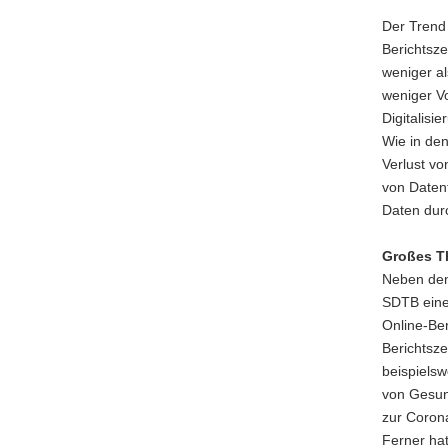
Der Trend
Berichtsz
weniger al
weniger V
Digitalisi
Wie in de
Verlust vo
von Daten
Daten durc
Großes T
Neben den
SDTB eine
Online-Ber
Berichtsz
beispielsw
von Gesun
zur Coron
Ferner ha