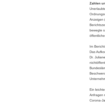
Zahlen u
Unerlaubt
Ordnungswi
Anzeigen 
Berichtsz
bewegte s
öffentlich
Im Berich
Das Aufko
Dr. Julian
nichtöffen
Bundeslän
Beschwerde
Unternehm
Ein leicht
Anfragen r
Corona-Ja