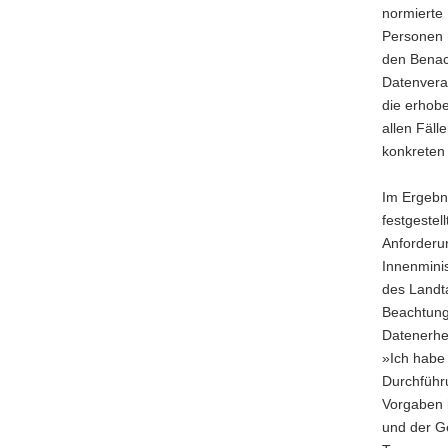
normierte 
Personen 
den Benac
Datenvera
die erhobe
allen Fäll
konkreten 
Im Ergebni
festgestel
Anforderun
Innenmini
des Landt
Beachtung
Datenerheb
»Ich habe 
Durchführ
Vorgaben 
und der G