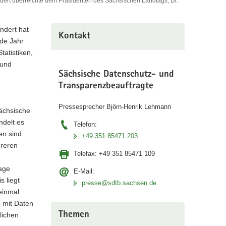
ndert überreichte dem Präsidenten des Sächsischen Landtags, Dr.
ndert hat
Kontakt
nde Jahr
tatistiken,
 und
Sächsische Datenschutz- und
Transparenzbeauftragte
Pressesprecher Björn-Henrik Lehmann
Sächsische
ndelt es
Telefon:
en sind
+49 351 85471 203
hreren
Telefax:
+49 351 85471 109
page
E-Mail:
s liegt
presse@sdtb.sachsen.de
einmal
n mit Daten
Themen
lichen