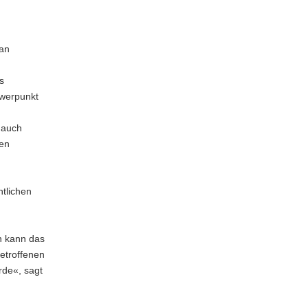
 an
s
hwerpunkt
 auch
gen
tlichen
n kann das
etroffenen
de«, sagt