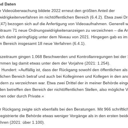
nd Daten
e Videoüberwachung bildete 2022 erneut den größten Anteil der
drigkeitenverfahren im nichtöffentlichen Bereich (6.4.2). Etwa zwei Dri
(47) bezogen sich auf die Anfertigung von Videoaufnahmen. Generell 
eitraum 71 neue Ordnungswidrigkeitenanzeigen zu verzeichnen – die A
ich damit geringfügig unter dem Niveau von 2021. Hingegen gab es im
en Bereich insgesamt 18 neue Verfahren (6.4.1).
tszeitraum gingen 1.068 Beschwerden und Kontrollanregungen bei der
mmen lag damit etwas unter dem der Vorjahre (2021: 1.254).
e Hundert: »Auffällig ist, dass der Rückgang sowohl den öffentlichen al
tlichen Bereich betraf und auch bei Kolleginnen und Kollegen in den a
dern zu verzeichnen war. Etwa zwei Drittel der in meiner Behörde ein
n betreffen den Bereich der nichtöffentlichen Stellen, also mögliche V
en oder durch Private.«
er Rückgang zeigte sich ebenfalls bei den Beratungen. Mit 966 schriftli
egistrierte die Behörde etwas weniger Vorgänge als in den ersten beid
hren (2021: über 1.100).