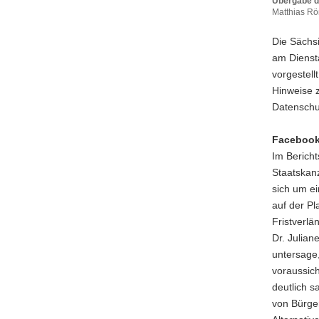
Übergabe d
Matthias Röß
Übergabe
des
Die Sächs
Tätigkeits
am Diensta
Datenschu
vorgestell
2022
Hinweise 
(©
SDTB
Datenschu
/
Ronald
Facebook-
Bonß)Dr.
Im Bericht
Juliane
Staatskanz
Hundert
überreicht
sich um ei
dem
auf der Pl
Präsident
Fristverl
des
Dr. Julian
Sächsisch
Landtags,
untersage,
Dr.
voraussic
Matthias
deutlich s
Rößler,
von Bürge
ihren