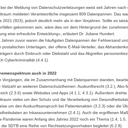
 bei der Meldung von Datenschutzverletzungen weist seit Jahren nach
eitraum meldeten Verantwortliche insgesamt 809 Datenpannen. Das wa
s 2021 (923), jedoch deutlich mehr als in den Vorjahren. Sollte es tatsä
orfällen gekommen sein, wäre dies vor dem Hintergrund der zunehme
erung eine erfreuliche Entwicklung«, erläutert Dr. Juliane Hundert.
n Jahren zuvor waren die häufigsten Datenpannen der Fehlversand und
n postalischen Unterlagen, der offene E-Mail-Verteiler, das Abhande
trägern durch Einbruch oder Diebstahl und das Abgreifen personenbe
h Cyberkriminalität (4.4.1).
hemenspektrum auch in 2022
 Vorgängen, die im Zusammenhang mit Datenpannen standen, bearbei
 Vielzahl an weiteren Datenschutzthemen: Auskunftsrecht (3.2.), Abo-
eich (2.3.6) sowie Websites und Apps (4.1.1; 4.3.1). Außerdem drehte 
eitraum vieles um den Schutz und die Verarbeitung von Gesundheitsdat
eise um den Auskunftsanspruch bei Patientenakten (3.2.3) oder die Üb
dheitsdaten an Inkassounternehmen (2.4.1). Auch die ergriffenen M
a-Pandemie waren Anfang des Jahres 2022 noch ein Thema (1.4, 1.5, 2
t die SDTB eine Reihe von Rechtsetzungsvorhaben begleitet (6.2.8).