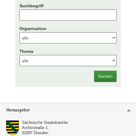
Suchbegriff
Organisation
Thema
Suchen
Footer-
Herausgeber
Bereich
Sächsische Staatskanzlei
Archivstraße 1
01097
Dresden