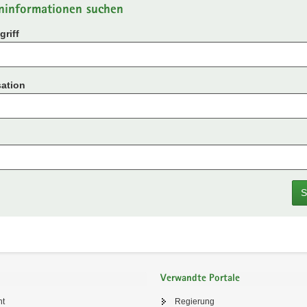
ninformationen suchen
riff
ation
S
Verwandte Portale
ht
Regierung