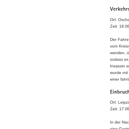
Verkehrs
Ort: Osch
Zeit: 18.0
Der Fahre
vom Kreisv
wenden, ü
sodass es
Insassin s
wurde mit 
einer fahr
Einbruch
Ort: Leipz
Zeit: 17.0
In der Na
eine Gast