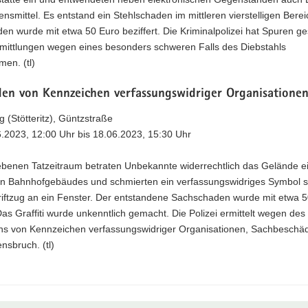
nsmittel. Es entstand ein Stehlschaden im mittleren vierstelligen Berei
n wurde mit etwa 50 Euro beziffert. Die Kriminalpolizei hat Spuren ge
rmittlungen wegen eines besonders schweren Falls des Diebstahls
en. (tl)
en von Kennzeichen verfassungswidriger Organisatione
ig (Stötteritz), Güntzstraße
6.2023, 12:00 Uhr bis 18.06.2023, 15:30 Uhr
benen Tatzeitraum betraten Unbekannte widerrechtlich das Gelände e
n Bahnhofgebäudes und schmierten ein verfassungswidriges Symbol 
riftzug an ein Fenster. Der entstandene Sachschaden wurde mit etwa 
 Das Graffiti wurde unkenntlich gemacht. Die Polizei ermittelt wegen des
s von Kennzeichen verfassungswidriger Organisationen, Sachbeschä
nsbruch. (tl)