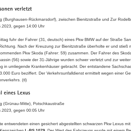
sonen verletzt
zig (Burghausen-Rückmarsdorf), zwischen Bienitzstraße und Zur Rodel
06.2023, gegen 14:00 Uhr
ittag fuhr der Fahrer (31, deutsch) eines Pkw BMW auf der Straße San
Richtung. Nach der Kreuzung zur Bienitzstraße überholte er und stieß 
ommenden Pkw Skoda (Fahrer: 59) zusammen. Der Fahrer des Skoda
sassin (56) sowie der 31-Jährige wurden schwer verletzt und zur weite
g in umliegende Krankenhäuser gebracht. Der entstandene Sachscha
3.000 Euro beziffert. Der Verkehrsunfalldienst ermittelt wegen einer G
nverkehrs. (tl)
l eines Lexus
ig (Grünau-Mitte), Potschkaustraße
06.2023, gegen 00:05 Uhr
e entwendeten einen gesichert abgestellten schwarzen Pkw Lexus mi
 Kennzeichen
L-BS 1079
. Der Wert des Fahrzeugs wurde mit einem Be