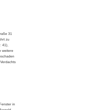
traße 31
hrt zu
 41),
 weitere
chschaden
 Verdachts
enster in
Bargeld