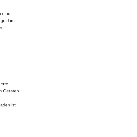
n eine
rgeld im
ro
erte
en Geräten
haden ist