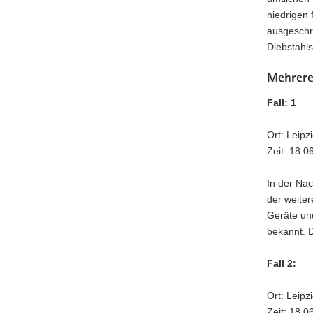
niedrigen 
ausgeschr
Diebstahls.
Mehrere
Fall: 1
Ort: Leipz
Zeit: 18.0
In der Na
der weiter
Geräte un
bekannt. D
Fall 2:
Ort: Leip
Zeit: 18.0