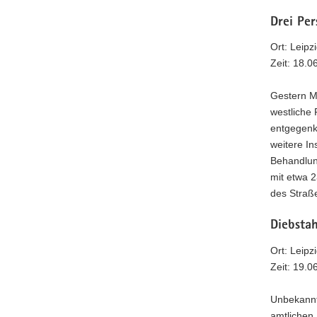
a
Drei Per
v
Ort: Leip
i
Zeit: 18.
g
a
Gestern M
t
westliche 
i
entgegenk
o
weitere In
n
Behandlun
mit etwa 2
des Straße
Diebstah
Ort: Leipz
Zeit: 19.
Unbekannt
amtlichen