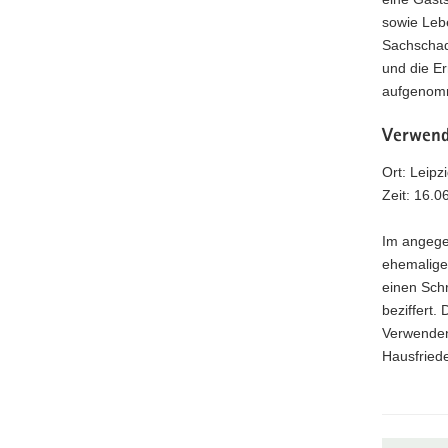
sowie Lebe
Sachschade
und die E
aufgenomm
Verwend
Ort: Leipz
Zeit: 16.0
Im angege
ehemalige
einen Sch
beziffert.
Verwenden
Hausfriede