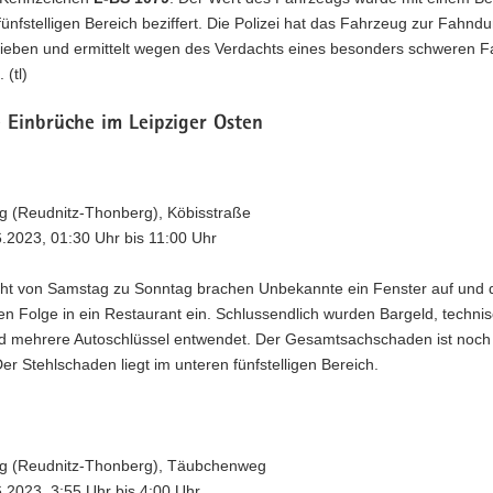
fünfstelligen Bereich beziffert. Die Polizei hat das Fahrzeug zur Fahnd
ieben und ermittelt wegen des Verdachts eines besonders schweren Fa
 (tl)
 Einbrüche im Leipziger Osten
ig (Reudnitz-Thonberg), Köbisstraße
6.2023, 01:30 Uhr bis 11:00 Uhr
cht von Samstag zu Sonntag brachen Unbekannte ein Fenster auf und 
en Folge in ein Restaurant ein. Schlussendlich wurden Bargeld, techni
d mehrere Autoschlüssel entwendet. Der Gesamtsachschaden ist noch 
er Stehlschaden liegt im unteren fünfstelligen Bereich.
zig (Reudnitz-Thonberg), Täubchenweg
6.2023, 3:55 Uhr bis 4:00 Uhr