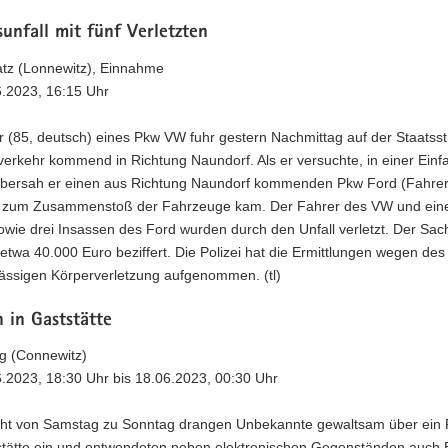
unfall mit fünf Verletzten
atz (Lonnewitz), Einnahme
6.2023, 16:15 Uhr
r (85, deutsch) eines Pkw VW fuhr gestern Nachmittag auf der Staatss
erkehr kommend in Richtung Naundorf. Als er versuchte, in einer Einfa
bersah er einen aus Richtung Naundorf kommenden Pkw Ford (Fahrer:
 zum Zusammenstoß der Fahrzeuge kam. Der Fahrer des VW und eine
owie drei Insassen des Ford wurden durch den Unfall verletzt. Der Sa
etwa 40.000 Euro beziffert. Die Polizei hat die Ermittlungen wegen des
lässigen Körperverletzung aufgenommen. (tl)
 in Gaststätte
ig (Connewitz)
6.2023, 18:30 Uhr bis 18.06.2023, 00:30 Uhr
cht von Samstag zu Sonntag drangen Unbekannte gewaltsam über ein F
stätte ein und entwendeten neben elektronischen Gegenständen auch 