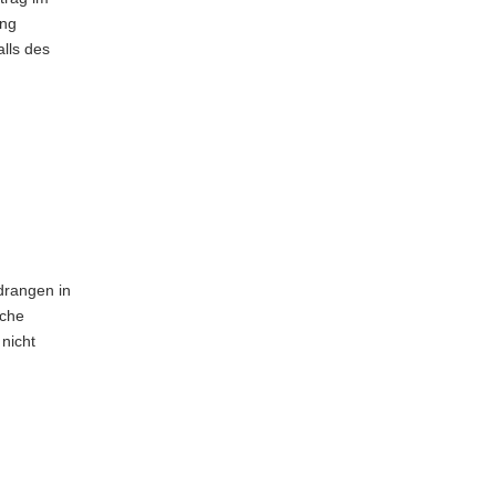
ung
lls des
drangen in
sche
nicht