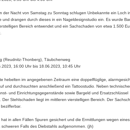
 in der Nacht von Samstag zu Sonntag schlugen Unbekannte ein Loch i
e und drangen durch dieses in ein Nageldesignstudio ein. Es wurde Ba
ierstelligen Bereich entwendet und ein Sachschaden von etwa 1.500 Eu
.
zig (Reudnitz-Thonberg), Täubchenweg
6.2023, 16:00 Uhr bis 18.06.2023, 10:45 Uhr
e hebelten im angegebenen Zeitraum eine doppelflüglige, alarmgesich
 auf und durchsuchten anschließend ein Tattoostudio. Neben technisch
nst- und Einrichtungsgegenstände sowie Bargeld und Ersatzschlüssel
 Der Stehlschaden liegt im mittleren vierstelligen Bereich. Der Sachsc
 bezifferbar.
i hat in allen Fällen Spuren gesichert und die Ermittlungen wegen eines
 schweren Falls des Diebstahls aufgenommen. (jh)