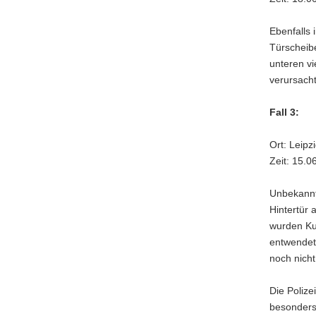
Ebenfalls
Türscheib
unteren v
verursacht
Fall 3:
Ort: Leip
Zeit: 15.0
Unbekannt
Hintertür
wurden Ku
entwendet.
noch nicht
Die Polize
besonders