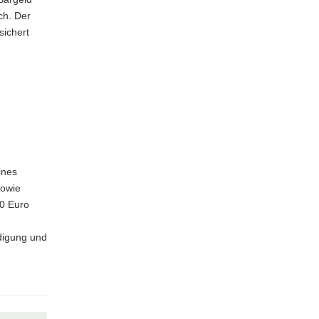
ch. Der
sichert
n
ines
sowie
50 Euro
digung und