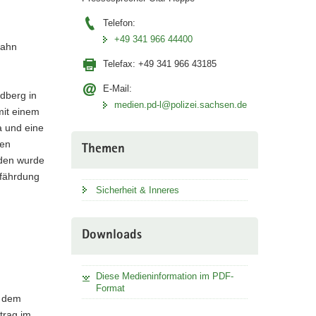
Telefon:
+49 341 966 44400
bahn
Telefax:
+49 341 966 43185
E-Mail:
dberg in
medien.pd-l@polizei.sachsen.de
mit einem
 und eine
ren
Themen
den wurde
efährdung
Sicherheit & Inneres
Downloads
Diese Medieninformation im PDF-
Format
t dem
trag im