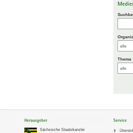
Medie
Suchbeg
Organis
Thema
Footer-
Bereich
Herausgeber
Service
Sächsische Staatskanzlei
Übersic