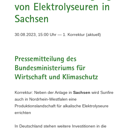
von Elektrolyseuren in
a
v
Sachsen
i
g
a
30.08.2023, 15:00 Uhr — 1. Korrektur (aktuell)
t
i
o
Pressemitteilung des
n
Bundesministeriums für
Wirtschaft und Klimaschutz
Korrektur: Neben der Anlage in
Sachsen
wird Sunfire
auch in Nordrhein-Westfalen eine
Produktionslandschaft für alkalische Elektrolyseure
errichten
In Deutschland stehen weitere Investitionen in die