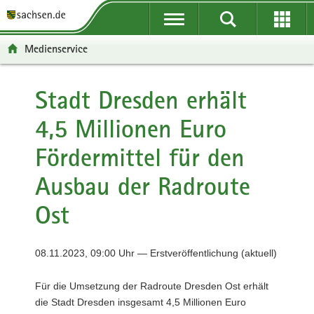
P
P
H
F
o
o
a
o
r
r
u
o
Medienservice
t
t
p
t
a
a
t
e
l
l
i
r
Stadt Dresden erhält
ü
n
n
-
4,5 Millionen Euro
b
a
h
B
e
v
a
e
Fördermittel für den
r
i
l
r
g
g
t
e
Ausbau der Radroute
r
a
i
e
t
c
Ost
i
i
h
f
o
e
n
08.11.2023, 09:00 Uhr — Erstveröffentlichung (aktuell)
n
d
Für die Umsetzung der Radroute Dresden Ost erhält
e
die Stadt Dresden insgesamt 4,5 Millionen Euro
N