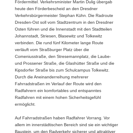
Fördermittel. Verkehrsminister Martin Dulig übergab
a
heute den Förderbescheid an den Dresdner
v
Verkehrsbürgermeister Stephan Kühn. Die Radroute
i
Dresden-Ost soll vom Stadtzentrum in den Dresdner
g
Osten führen und die Innenstadt mit den Stadtteilen
a
Johannstadt, Striesen, Blasewitz und Tolkewitz
t
verbinden. Die rund fünf Kilometer lange Route
i
verläuft vom Straßburger Platz über die
o
Comeniusstraße, den Stresemannplatz, die Laube-
n
und Prossener Straße, die Glashütter Straße und die
Kipsdorfer Straße bis zum Schulcampus Tolkewitz.
Durch die Aneinanderreihung mehrerer
Fahrradstraßen im Verlauf der Route wird den
Radfahrern ein komfortables und entspanntes
Radfahren mit einem hohen Sicherheitsgefühl
ermöglicht.
Auf Fahrradstraßen haben Radfahrer Vorrang. Vor
allem im innerstädtischen Bereich sind sie ein wichtiger
Baustein, um den Radverkehr sicherer und attraktiver