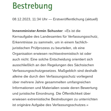
Bestrebung
a
v
i
08.12.2023, 11:34 Uhr — Erstveröffentlichung (aktuell)
g
a
Innenminister Armin Schuster
: »Es ist die
t
Kernaufgabe des Landesamtes für Verfassungsschutz,
i
Erkenntnisse zu sammeln, um in einem fachlich-
o
juristischen Prüfprozess zu beurteilen, ob eine
n
Organisation erwiesen rechtsextremistisch ist oder
auch nicht. Eine solche Entscheidung orientiert sich
ausschließlich an den Regelungen des Sächsischen
Verfassungsschutzgesetzes. Maßgeblich sind deshalb
alleine die durch den Verfassungsschutz vorliegend
über mehrere Jahre gesammelten umfangreichen
Informationen und Materialien sowie deren Bewertung
und juristische Einordnung. Die Öffentlichkeit über
erwiesen extremistische Bestrebungen zu unterrichten
ist originäre Aufgabe des Verfassungsschutzes.«