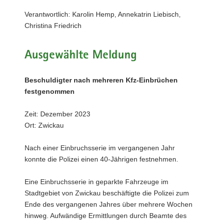
a
Verantwortlich: Karolin Hemp, Annekatrin Liebisch,
v
Christina Friedrich
i
g
Ausgewählte Meldung
a
t
i
Beschuldigter nach mehreren Kfz-Einbrüchen
o
festgenommen
n
Zeit: Dezember 2023
Ort: Zwickau
Nach einer Einbruchsserie im vergangenen Jahr
konnte die Polizei einen 40-Jährigen festnehmen.
Eine Einbruchsserie in geparkte Fahrzeuge im
Stadtgebiet von Zwickau beschäftigte die Polizei zum
Ende des vergangenen Jahres über mehrere Wochen
hinweg. Aufwändige Ermittlungen durch Beamte des