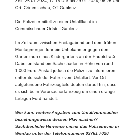
Zeit: 26.01.2024, 17:15 Uhr bis 29.01.2024, 06:25 Uhr
Ort: Crimmitschau, OT Gablenz
Die Polizei ermittelt zu einer Unfallflucht im
Crimmitschauer Ortsteil Gablenz.
Im Zeitraum zwischen Freitagabend und dem frühen
Montagmorgen fuhr ein Unbekannter gegen den
Gartenzaun eines Kindergartens an der Hauptstraße.
Dabei entstand ein Sachschaden in Höhe von rund
1.000 Euro. Anstatt jedoch die Polizei zu informieren,
entfernte sich der Fahrer vom Unfallort. Vor Ort
aufgefundene Fahrzeugteile deuten darauf hin, dass
es sich beim Verursacherfahrzeug um einen orange-
farbigen Ford handelt.
Wer kann weitere Angaben zum Unfallverursacher
beziehungsweise dessen Pkw machen?
Sachdienliche Hinweise nimmt das Polizeirevier in
Werdau unter der Telefonnummer 03761 7020