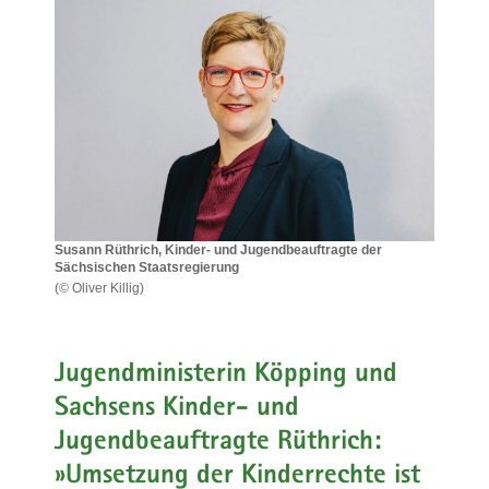
a
v
i
g
a
t
i
o
n
Susann Rüthrich, Kinder- und Jugendbeauftragte der
Sächsischen Staatsregierung
(© Oliver Killig)
Susann
Rüthrich,
Kinder-
und
Jugendministerin Köpping und
Jugendbeauftragte
Sachsens Kinder- und
der
Sächsischen
Jugendbeauftragte Rüthrich:
Staatsregierung
»Umsetzung der Kinderrechte ist