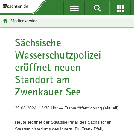
P
P
H
F
o
o
a
o
r
r
u
o
Medienservice
t
t
p
t
a
a
t
e
l
l
i
r
Sächsische
ü
n
n
-
Wasserschutzpolizei
b
a
h
B
e
v
a
e
eröffnet neuen
r
i
l
r
g
g
t
e
Standort am
r
a
i
e
t
c
Zwenkauer See
i
i
h
f
o
e
n
29.08.2024, 13:36 Uhr — Erstveröffentlichung (aktuell)
n
d
Heute eröffnet der Staatssekretär des Sächsischen
e
Staatsministeriums des Innern, Dr. Frank Pfeil,
N