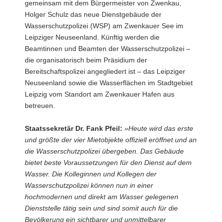
gemeinsam mit dem Bürgermeister von Zwenkau,
a
Holger Schulz das neue Dienstgebäude der
v
Wasserschutzpolizei (WSP) am Zwenkauer See im
i
Leipziger Neuseenland. Künftig werden die
g
Beamtinnen und Beamten der Wasserschutzpolizei –
a
die organisatorisch beim Präsidium der
t
Bereitschaftspolizei angegliedert ist – das Leipziger
i
Neuseenland sowie die Wasserflächen im Stadtgebiet
o
Leipzig vom Standort am Zwenkauer Hafen aus
n
betreuen.
Staatssekretär Dr. Fank Pfeil:
»Heute wird das erste
und größte der vier Mietobjekte offiziell eröffnet und an
die Wasserschutzpolizei übergeben. Das Gebäude
bietet beste Voraussetzungen für den Dienst auf dem
Wasser. Die Kolleginnen und Kollegen der
Wasserschutzpolizei können nun in einer
hochmodernen und direkt am Wasser gelegenen
Dienststelle tätig sein und sind somit auch für die
Bevölkerung ein sichtbarer und unmittelbarer