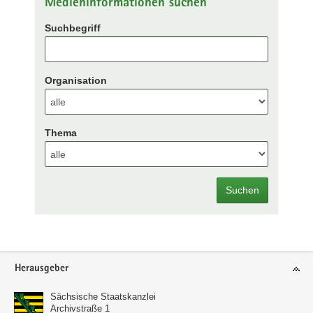
Medieninformationen suchen
Suchbegriff
Organisation
Thema
Suchen
Footer-
Herausgeber
Bereich
Sächsische Staatskanzlei
Archivstraße 1