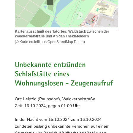
a
v
i
g
Kartenausschnitt des Tatortes: Waldstück zwischen der
a
Waldkerbelstraße und An den Theklafeldern
t
(© Karte erstellt aus OpenStreetMap Daten)
Kartenausschnitt
i
des
o
Tatortes:
n
Waldstück
Unbekannte entzünden
zwischen
Schlafstätte eines
der
Waldkerbelstraße
Wohnungslosen - Zeugenaufruf
und
An
den
Ort: Leipzig (Paunsdorf), Waldkerbelstraße
Theklafeldern
Zeit: 16.10.2024, gegen 01:00 Uhr
In der Nacht vom 15.10.2024 zum 16.10.2024
zündeten bislang unbekannte Personen auf einem
Grundstück im Bereich Waldkerbelstraße/An den