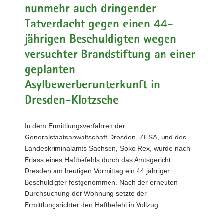
nunmehr auch dringender
a
v
Tatverdacht gegen einen 44-
i
jährigen Beschuldigten wegen
g
versuchter Brandstiftung an einer
a
t
geplanten
i
Asylbewerberunterkunft in
o
Dresden-Klotzsche
n
In dem Ermittlungsverfahren der
Generalstaatsanwaltschaft Dresden, ZESA, und des
Landeskriminalamts Sachsen, Soko Rex, wurde nach
Erlass eines Haftbefehls durch das Amtsgericht
Dresden am heutigen Vormittag ein 44 jähriger
Beschuldigter festgenommen. Nach der erneuten
Durchsuchung der Wohnung setzte der
Ermittlungsrichter den Haftbefehl in Vollzug.