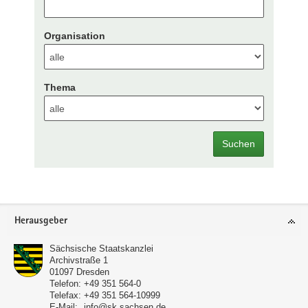
Organisation
Thema
Suchen
Footer-
Herausgeber
Bereich
Sächsische Staatskanzlei
Archivstraße 1
01097
Dresden
Telefon:
+49 351 564-0
Telefax:
+49 351 564-10999
E-Mail:
info@sk.sachsen.de