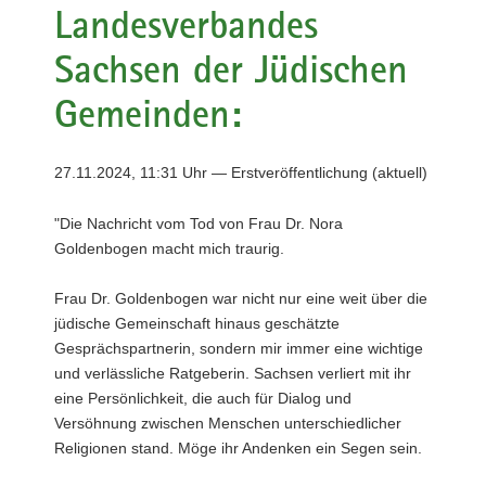
Landesverbandes
a
v
Sachsen der Jüdischen
i
Gemeinden:
g
a
t
27.11.2024, 11:31 Uhr — Erstveröffentlichung (aktuell)
i
o
n
"Die Nachricht vom Tod von Frau Dr. Nora
Goldenbogen macht mich traurig.
Frau Dr. Goldenbogen war nicht nur eine weit über die
jüdische Gemeinschaft hinaus geschätzte
Gesprächspartnerin, sondern mir immer eine wichtige
und verlässliche Ratgeberin. Sachsen verliert mit ihr
eine Persönlichkeit, die auch für Dialog und
Versöhnung zwischen Menschen unterschiedlicher
Religionen stand. Möge ihr Andenken ein Segen sein.