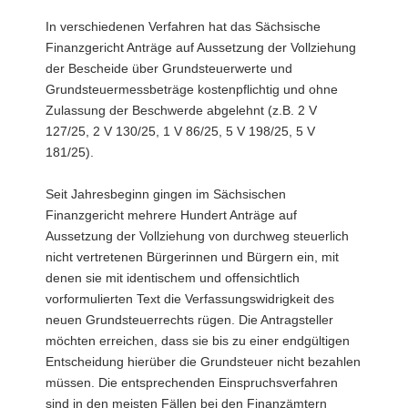
a
In verschiedenen Verfahren hat das Sächsische
v
Finanzgericht Anträge auf Aussetzung der Vollziehung
i
der Bescheide über Grundsteuerwerte und
g
Grundsteuermessbeträge kostenpflichtig und ohne
a
Zulassung der Beschwerde abgelehnt (z.B. 2 V
t
127/25, 2 V 130/25, 1 V 86/25, 5 V 198/25, 5 V
i
181/25).
o
n
Seit Jahresbeginn gingen im Sächsischen
Finanzgericht mehrere Hundert Anträge auf
Aussetzung der Vollziehung von durchweg steuerlich
nicht vertretenen Bürgerinnen und Bürgern ein, mit
denen sie mit identischem und offensichtlich
vorformulierten Text die Verfassungswidrigkeit des
neuen Grundsteuerrechts rügen. Die Antragsteller
möchten erreichen, dass sie bis zu einer endgültigen
Entscheidung hierüber die Grundsteuer nicht bezahlen
müssen. Die entsprechenden Einspruchsverfahren
sind in den meisten Fällen bei den Finanzämtern