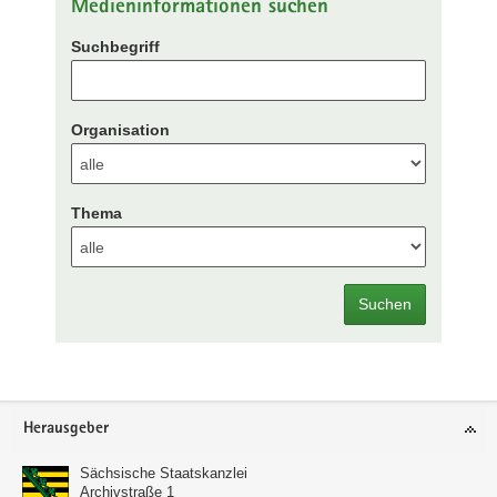
Medieninformationen suchen
Suchbegriff
Organisation
Thema
Suchen
Footer-
Herausgeber
Bereich
Sächsische Staatskanzlei
Archivstraße 1