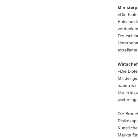
Ministerp
»Die Biote
Entscheidu
verdanken
Deutschlan
Unternehm
exzellente
Wirtschaf
»Die Biote
Mit der g
haben wir 
Die Erfol
weiterzug
Die Branc
Risikokap
Künstliche
Märkte fü