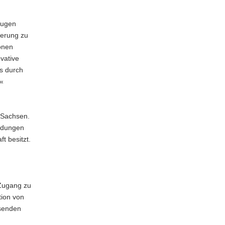
klugen
ierung zu
onen
vative
s durch
.«
n Sachsen.
ündungen
t besitzt.
 Zugang zu
tion von
hsenden