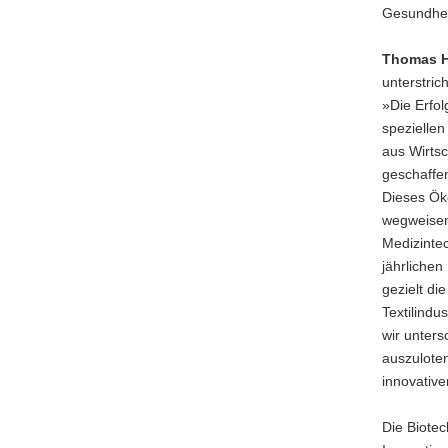
Gesundhei
Thomas H
unterstrich
»Die Erfol
spezielle
aus Wirts
geschaffen
Dieses Öko
wegweisen
Medizinte
jährlichen
gezielt d
Textilindu
wir unter
auszuloten
innovative
Die Biotec