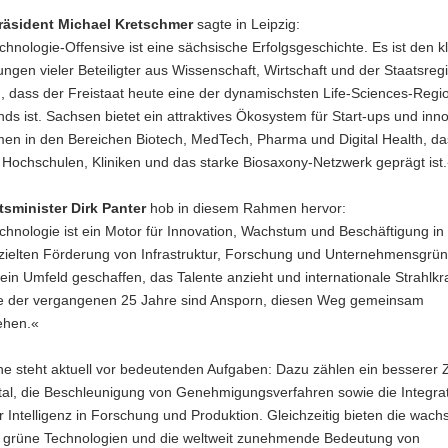
räsident Michael Kretschmer
sagte in Leipzig:
chnologie-Offensive ist eine sächsische Erfolgsgeschichte. Es ist den 
ngen vieler Beteiligter aus Wissenschaft, Wirtschaft und der Staatsreg
, dass der Freistaat heute eine der dynamischsten Life-Sciences-Regi
ds ist. Sachsen bietet ein attraktives Ökosystem für Start-ups und inno
en in den Bereichen Biotech, MedTech, Pharma und Digital Health, da
 Hochschulen, Kliniken und das starke Biosaxony-Netzwerk geprägt ist
tsminister Dirk Panter
hob in diesem Rahmen hervor:
chnologie ist ein Motor für Innovation, Wachstum und Beschäftigung i
ezielten Förderung von Infrastruktur, Forschung und Unternehmensgr
ein Umfeld geschaffen, das Talente anzieht und internationale Strahlkraf
ge der vergangenen 25 Jahre sind Ansporn, diesen Weg gemeinsam
ehen.«
he steht aktuell vor bedeutenden Aufgaben: Dazu zählen ein besserer
ital, die Beschleunigung von Genehmigungsverfahren sowie die Integra
r Intelligenz in Forschung und Produktion. Gleichzeitig bieten die wac
r grüne Technologien und die weltweit zunehmende Bedeutung von