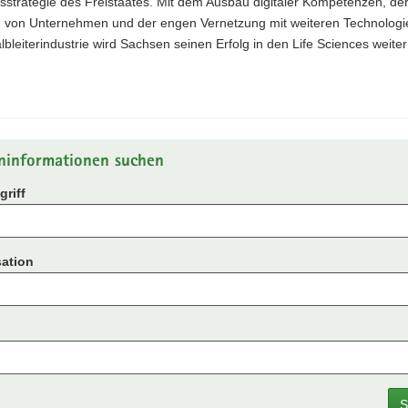
sstrategie des Freistaates. Mit dem Ausbau digitaler Kompetenzen, de
 von Unternehmen und der engen Vernetzung mit weiteren Technolog
lbleiterindustrie wird Sachsen seinen Erfolg in den Life Sciences weiter
.
ninformationen suchen
riff
ation
S