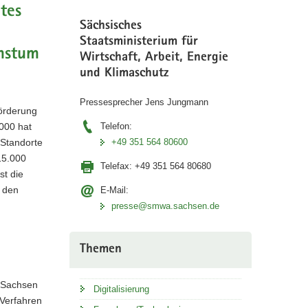
ates
Sächsisches
Staatsministerium für
chstum
Wirtschaft, Arbeit, Energie
und Klimaschutz
Pressesprecher Jens Jungmann
Förderung
2000 hat
Telefon:
 Standorte
+49 351 564 80600
15.000
Telefax:
+49 351 564 80680
st die
r den
E-Mail:
presse@smwa.sachsen.de
Themen
s Sachsen
Digitalisierung
 Verfahren