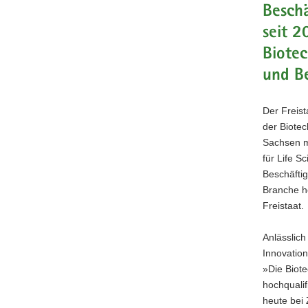
Beschä
a
seit 2
v
i
Biotec
g
und Be
a
t
i
Der Freist
o
der Biotec
n
Sachsen me
für Life S
Beschäftig
Branche he
Freistaat.
Anlässlic
Innovatio
»Die Biote
hochqualif
heute bei 