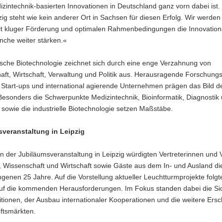
zintechnik-basierten Innovationen in Deutschland ganz vorn dabei ist.
ig steht wie kein anderer Ort in Sachsen für diesen Erfolg. Wir werden
it kluger Förderung und optimalen Rahmenbedingungen die Innovation
nche weiter stärken.«
ische Biotechnologie zeichnet sich durch eine enge Verzahnung von
ft, Wirtschaft, Verwaltung und Politik aus. Herausragende Forschungsi
 Start-ups und international agierende Unternehmen prägen das Bild d
Besonders die Schwerpunkte Medizintechnik, Bioinformatik, Diagnostik
sowie die industrielle Biotechnologie setzen Maßstäbe.
veranstaltung in Leipzig
der Jubiläumsveranstaltung in Leipzig würdigten Vertreterinnen und V
k, Wissenschaft und Wirtschaft sowie Gäste aus dem In- und Ausland di
genen 25 Jahre. Auf die Vorstellung aktueller Leuchtturmprojekte folgt
auf die kommenden Herausforderungen. Im Fokus standen dabei die S
itionen, der Ausbau internationaler Kooperationen und die weitere Ers
ftsmärkten.