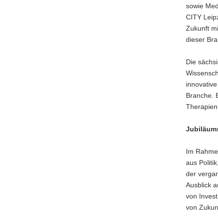
sowie Medi
CITY Leipz
Zukunft m
dieser Bra
Die sächs
Wissenscha
innovative
Branche. 
Therapien 
Jubiläums
Im Rahmen 
aus Politi
der vergan
Ausblick 
von Invest
von Zukun