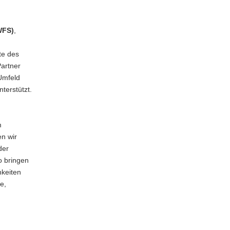
WFS)
,
te des
artner
Umfeld
terstützt.
m
en wir
der
o bringen
hkeiten
e,