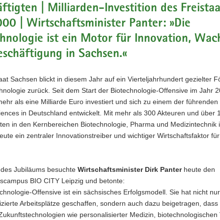
ftigten | Milliarden-Investition des Freista
000 | Wirtschaftsminister Panter: »Die
hnologie ist ein Motor für Innovation, Wa
schäftigung in Sachsen.«
aat Sachsen blickt in diesem Jahr auf ein Vierteljahrhundert gezielter 
hnologie zurück. Seit dem Start der Biotechnologie-Offensive im Jahr 
hr als eine Milliarde Euro investiert und sich zu einem der führenden
ciences in Deutschland entwickelt. Mit mehr als 300 Akteuren und über 
ten in den Kernbereichen Biotechnologie, Pharma und Medizintechnik i
ute ein zentraler Innovationstreiber und wichtiger Wirtschaftsfaktor fü
h des Jubiläums besuchte
Wirtschaftsminister Dirk Panter
heute den
nscampus BIO CITY Leipzig und betonte:
chnologie-Offensive ist ein sächsisches Erfolgsmodell. Sie hat nicht nur
izierte Arbeitsplätze geschaffen, sondern auch dazu beigetragen, das
Zukunftstechnologien wie personalisierter Medizin, biotechnologischen