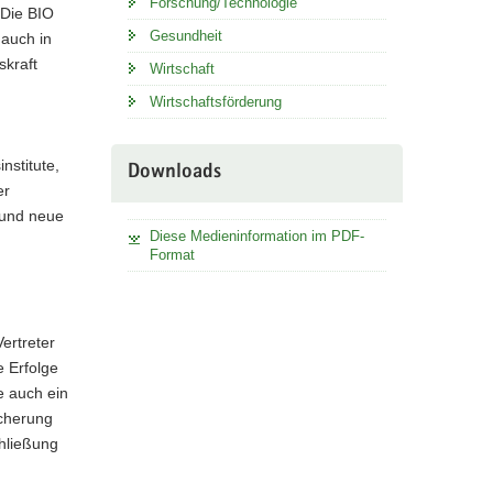
Forschung/Technologie
 Die BIO
Gesundheit
 auch in
skraft
Wirtschaft
Wirtschaftsförderung
nstitute,
Downloads
er
 und neue
Diese Medieninformation im PDF-
Format
ertreter
e Erfolge
e auch ein
icherung
chließung