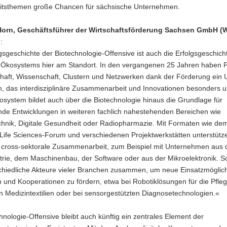
tsthemen große Chancen für sächsische Unternehmen.
orn, Geschäftsführer der Wirtschaftsförderung Sachsen GmbH (
:
gsgeschichte der Biotechnologie-Offensive ist auch die Erfolgsgeschich
n Ökosystems hier am Standort. In den vergangenen 25 Jahren haben P
chaft, Wissenschaft, Clustern und Netzwerken dank der Förderung ein 
, das interdisziplinäre Zusammenarbeit und Innovationen besonders un
system bildet auch über die Biotechnologie hinaus die Grundlage für
de Entwicklungen in weiteren fachlich nahestehenden Bereichen wie
chnik, Digitale Gesundheit oder Radiopharmazie. Mit Formaten wie de
 Life Sciences-Forum und verschiedenen Projektwerkstätten unterstütz
ie cross-sektorale Zusammenarbeit, zum Beispiel mit Unternehmen aus 
strie, dem Maschinenbau, der Software oder aus der Mikroelektronik. S
schiedliche Akteure vieler Branchen zusammen, um neue Einsatzmöglic
 und Kooperationen zu fördern, etwa bei Robotiklösungen für die Pfleg
n Medizintextilien oder bei sensorgestützten Diagnosetechnologien.«
hnologie-Offensive bleibt auch künftig ein zentrales Element der