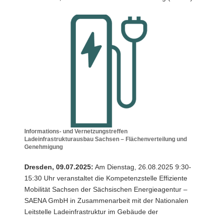
a
v
i
g
a
t
i
o
n
Informations- und Vernetzungstreffen
Ladeinfrastrukturausbau Sachsen – Flächenverteilung und
Genehmigung
Informations-
und
Dresden, 09.07.2025:
Am Dienstag, 26.08.2025 9:30-
Vernetzungstreffen
15:30 Uhr veranstaltet die Kompetenzstelle Effiziente
Ladeinfrastrukturausbau
Mobilität Sachsen der Sächsischen Energieagentur –
Sachsen
SAENA GmbH in Zusammenarbeit mit der Nationalen
–
Flächenverteilung
Leitstelle Ladeinfrastruktur im Gebäude der