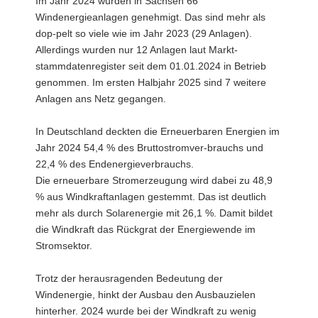
Im Jahr 2024 wurden in Sachsen 66
a
Windenergieanlagen genehmigt. Das sind mehr als
v
dop-pelt so viele wie im Jahr 2023 (29 Anlagen).
i
Allerdings wurden nur 12 Anlagen laut Markt-
g
stammdatenregister seit dem 01.01.2024 in Betrieb
a
genommen. Im ersten Halbjahr 2025 sind 7 weitere
t
Anlagen ans Netz gegangen.
i
o
In Deutschland deckten die Erneuerbaren Energien im
n
Jahr 2024 54,4 % des Bruttostromver-brauchs und
22,4 % des Endenergieverbrauchs.
Die erneuerbare Stromerzeugung wird dabei zu 48,9
% aus Windkraftanlagen gestemmt. Das ist deutlich
mehr als durch Solarenergie mit 26,1 %. Damit bildet
die Windkraft das Rückgrat der Energiewende im
Stromsektor.
Trotz der herausragenden Bedeutung der
Windenergie, hinkt der Ausbau den Ausbauzielen
hinterher. 2024 wurde bei der Windkraft zu wenig