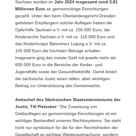
Sachsen wurden im
Jahr 2024 insgesamt rund 3,81
a
Millionen Euro
an gemeinnützige Einrichtungen
v
gezahlt. Unter den beim Oberlandesgericht Dresden
i
gelisteten Empfängern solcher Auflagen haben die
g
Opferhilfe Sachsen e.V. mit ca. 156.000 Euro, die
a
Kinderarche Sachsen e.V. mit ca. 118.000 Euro und
t
das Kinderhospiz Bärenherz Leipzig e.V. mit ca.
i
105.000 Euro die höchsten Beträge erhalten.
o
Insgesamt ging das meiste Geld mit jeweils mehr als
n
600.000 Euro in die Bereiche der Kinder- und
Jugendhilfe sowie der Gesundheitshilfe. Damit leistet
die sächsische Justiz einen stillen, aber wichtigen
Beitrag zur Unterstützung des Gemeinwohls.
Amtschef des Sächsischen Staatsministeriums der
Justiz, Till Pietzcker
: "Die Zuweisung von
Geldauflagen an gemeinnützige Einrichtungen ist ein
wichtiger Bestandteil unseres Rechtssystems. Sie steht
nicht nur symbolisch für die für den Rechtsfrieden der
Gesellschaft so wichtige Wiedergutmachung, sondern