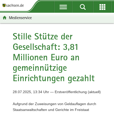
P
P
H
F
o
o
a
o
r
r
u
o
Medienservice
t
t
p
t
a
a
t
e
l
l
i
r
Stille Stütze der
ü
n
n
-
Gesellschaft: 3,81
b
a
h
B
e
v
a
e
Millionen Euro an
r
i
l
r
g
g
t
e
gemeinnützige
r
a
i
e
t
c
Einrichtungen gezahlt
i
i
h
f
o
e
n
28.07.2025, 13:34 Uhr — Erstveröffentlichung (aktuell)
n
d
Aufgrund der Zuweisungen von Geldauflagen durch
e
Staatsanwaltschaften und Gerichte im Freistaat
N