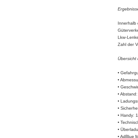
Ergebnisse
Innerhalb
Güterverke
Lkw-Lenker
Zahl der 
Übersicht
• Gefahrgu
• Abmessu
• Geschwin
• Abstand:
• Ladungs
• Sicherhei
• Handy: 1
• Technis
• Überladu
• AdBlue M