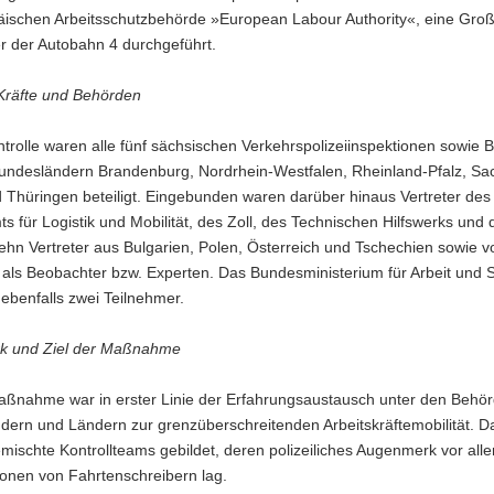
äischen Arbeitsschutzbehörde »European Labour Authority«, eine Groß
r der Autobahn 4 durchgeführt.
 Kräfte und Behörden
trolle waren alle fünf sächsischen Verkehrspolizeiinspektionen sowie
undesländern Brandenburg, Nordrhein-Westfalen, Rheinland-Pfalz, Sa
 Thüringen beteiligt. Eingebunden waren darüber hinaus Vertreter des
 für Logistik und Mobilität, des Zoll, des Technischen Hilfswerks und 
hn Vertreter aus Bulgarien, Polen, Österreich und Tschechien sowie v
 als Beobachter bzw. Experten. Das Bundesministerium für Arbeit und 
ebenfalls zwei Teilnehmer.
k und Ziel der Maßnahme
Maßnahme war in erster Linie der Erfahrungsaustausch unter den Behö
dern und Ländern zur grenzüberschreitenden Arbeitskräftemobilität. D
ischte Kontrollteams gebildet, deren polizeiliches Augenmerk vor all
ionen von Fahrtenschreibern lag.