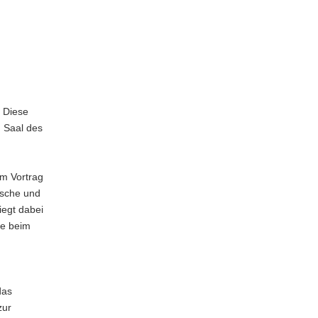
n Diese
 Saal des
em Vortrag
ische und
iegt dabei
ie beim
das
zur