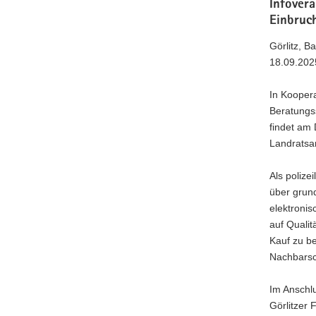
Infovera
Einbruc
Görlitz, 
18.09.202
In Koopera
Beratungss
findet am
Landratsam
Als polize
über grun
elektronis
auf Quali
Kauf zu be
Nachbarsch
Im Anschlu
Görlitzer 