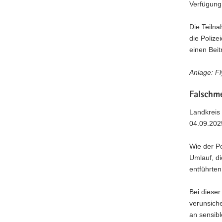
Verfügung
Die Teilna
die Polize
einen Beit
Anlage: Fl
Falschm
Landkreis
04.09.202
Wie der P
Umlauf, d
entführten
Bei diese
verunsich
an sensib