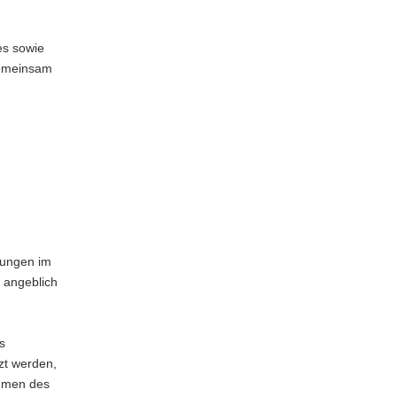
es sowie
 gemeinsam
dungen im
 angeblich
s
zt werden,
ahmen des