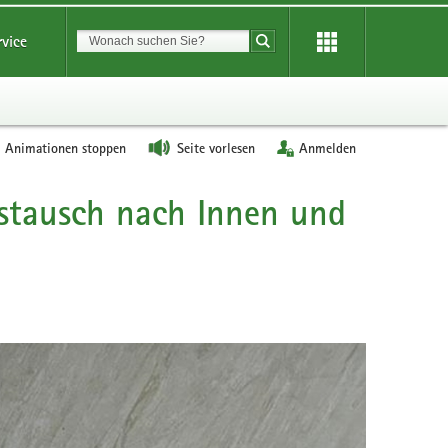
Suchbegriff
rvice
Suche starten
Animationen stoppen
Seite vorlesen
Anmelden
stausch nach Innen und
ELA-
Kontrolle
(4)
(©
Polizei