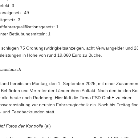
efekt: 3
sonalgesetz: 49
itgesetz: 3
aftfahrerqualifikationsgesetz: 1
nter Betäubungsmitteln: 1
 schlugen 75 Ordnungswidrigkeitsanzeigen, acht Verwarngelder und 2
tsleistungen in Höhe von rund 19.860 Euro zu Buche.
saustausch
n fand bereits am Montag, den 1. September 2025, mit einer Zusammenk
n Behörden und Vertreter der Länder ihren Auftakt. Nach den beiden Ko
r alle heute nach Radeberg. Hier lädt die Firma FSD GmbH zu einer
nsveranstaltung zur neusten Fahrzeugtechnik ein. Noch bis Freitag find
- und Feedbackrunden statt.
nf Fotos der Kontrolle
(al)