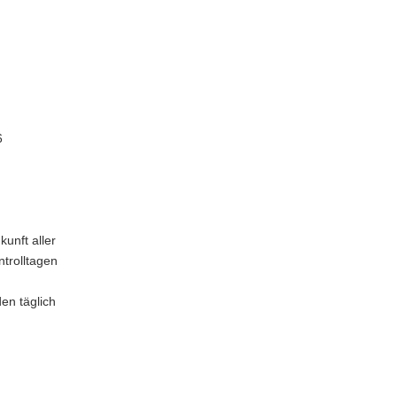
6
unft aller
ntrolltagen
en täglich