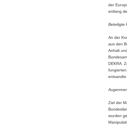
der Europ
entlang de
Beteiligte
An der Kon
aus den B
Anhalt und
Bundesamts
DEKRA. Ze
fungierten
entsandte 
Augenmer
Ziel der 
Bundeslän
wurden gem
Manipulat