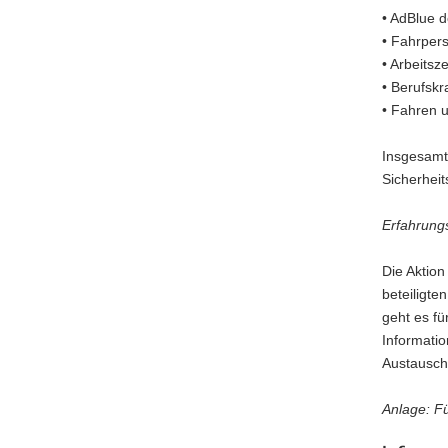
• AdBlue d
• Fahrper
• Arbeitsze
• Berufskr
• Fahren u
Insgesamt
Sicherhei
Erfahrung
Die Aktio
beteiligte
geht es fü
Informatio
Austausch
Anlage: Fü