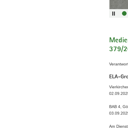
Medien
379/
Verantwort
ELA-Gro
Vierkirch
02.09.202
BAB 4, Gör
03.09.202
Am Diensta