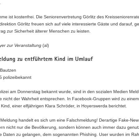
.
hme ist kostenfrei. Die Seniorenvertretung Görlitz des Kreisseniorenrat
idirektion Görlitz freuen sich auf viele interessierte Gäste und darauf,
rag zur Sicherheit älterer Menschen zu leisten.
yer zur Veranstaltung
(al)
eldung zu entführtem Kind im Umlauf
 Bautzen
5 polizeibekannt
olizei am Donnerstag bekannt wurde, sind in den sozialen Medien Mel
ie nicht der Wahrheit entsprechen. In Facebook-Gruppen wird zu einem
 Kind, einer elfjährigen Klara Schröder, in Hoyerswerda berichtet.
r Meldung handelt es sich um eine Falschmeldung! Derartige Fake-New
ern nicht nur die Bevölkerung, sondern können auch immer dazu genut
le Daten zu gelangen, dem sogenannten Phishing. User wurden im R