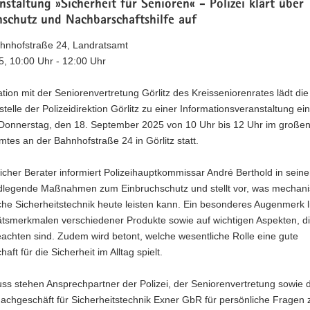
nstaltung »Sicherheit für Senioren« - Polizei klärt über
hschutz und Nachbarschaftshilfe auf
Bahnhofstraße 24, Landratsamt
5, 10:00 Uhr - 12:00 Uhr
tion mit der Seniorenvertretung Görlitz des Kreisseniorenrates lädt die
telle der Polizeidirektion Görlitz zu einer Informationsveranstaltung ei
 Donnerstag, den 18. September 2025 von 10 Uhr bis 12 Uhr im großen
tes an der Bahnhofstraße 24 in Görlitz statt.
ilicher Berater informiert Polizeihauptkommissar André Berthold in sein
dlegende Maßnahmen zum Einbruchschutz und stellt vor, was mechan
che Sicherheitstechnik heute leisten kann. Ein besonderes Augenmerk l
tätsmerkmalen verschiedener Produkte sowie auf wichtigen Aspekten, d
achten sind. Zudem wird betont, welche wesentliche Rolle eine gute
aft für die Sicherheit im Alltag spielt.
ss stehen Ansprechpartner der Polizei, der Seniorenvertretung sowie 
Fachgeschäft für Sicherheitstechnik Exner GbR für persönliche Fragen 