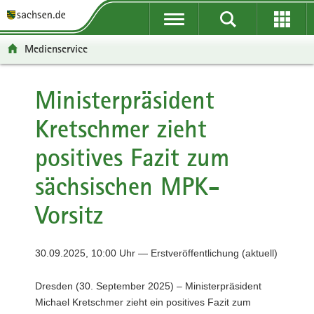
P
P
H
F
o
o
a
o
r
r
u
o
Medienservice
t
t
p
t
a
a
t
e
l
l
i
r
Ministerpräsident
ü
n
n
-
Kretschmer zieht
b
a
h
B
e
v
a
e
positives Fazit zum
r
i
l
r
g
g
t
e
sächsischen MPK-
r
a
i
e
t
c
Vorsitz
i
i
h
f
o
e
n
30.09.2025, 10:00 Uhr — Erstveröffentlichung (aktuell)
n
d
Dresden (30. September 2025) – Ministerpräsident
e
Michael Kretschmer zieht ein positives Fazit zum
N