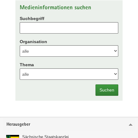
Medieninformationen suchen
Suchbegriff
Organisation
Thema
Suchen
Footer-
Herausgeber
Bereich
Sächsische Staatskanzlei