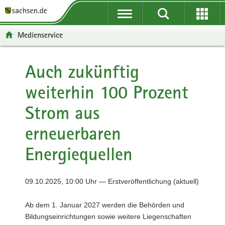
P
P
H
F
o
o
a
o
r
r
u
o
Medienservice
t
t
p
t
a
a
t
e
l
l
i
r
Auch zukünftig
ü
n
n
-
weiterhin 100 Prozent
b
a
h
B
e
v
a
e
Strom aus
r
i
l
r
g
g
t
e
erneuerbaren
r
a
i
e
t
c
Energiequellen
i
i
h
f
o
e
n
09.10.2025, 10:00 Uhr — Erstveröffentlichung (aktuell)
n
d
Ab dem 1. Januar 2027 werden die Behörden und
e
Bildungseinrichtungen sowie weitere Liegenschaften
N