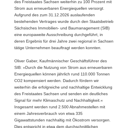
des Freistaates Sachsen weiterhin zu 100 Prozent mit
a
Strom aus erneuerbaren Energiequellen versorgt.
v
Aufgrund des zum 31.12.2026 auslaufenden
i
bestehenden Vertrages wurde durch den Staatsbetrieb
g
Sächsisches Immobilien- und Baumanagement (SIB)
a
eine europaweite Ausschreibung durchgeführt, in
t
deren Ergebnis für drei Jahre zwei regional in Sachsen
i
tätige Unternehmen beauftragt werden konnten.
o
n
Oliver Gaber, Kaufmännischer Geschäftsführer des
SIB: »Durch die Nutzung von Strom aus erneuerbaren
Energiequellen können jährlich rund 110.000 Tonnen
CO2 kompensiert werden. Dadurch fördern wir
weiterhin die erfolgreiche und nachhaltige Entwicklung
des Freistaates Sachsen und senden ein deutliches
Signal für mehr Klimaschutz und Nachhaltigkeit.«
Insgesamt werden rund 2.500 Abnahmestellen mit
einem Jahresverbrauch von etwa 335
Gigawattstunden nachhaltig mit Ökostrom versorgen.
Dies entspricht in etwa dem durchschnittlichen