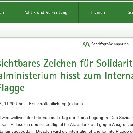
reifende
en
Politik und Verwaltung
Themen
Se
Schriftgröße anpassen
sichtbares Zeichen für Solidari
alministerium hisst zum Inter
Flagge
, 11:30 Uhr — Erstveröffentlichung (aktuell)
l wird weltweit der Internationale Tag der Roma begangen. Das Sozialm
iesem Anlass ein deutliches Signal für Akzeptanz und gegen Ausgrenzu
teriumsgebäude in Dresden wird die international anerkannte Flagge 