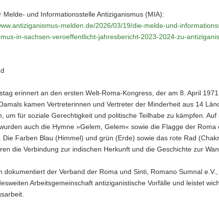
r Melde- und Informationsstelle Antiziganismus (MIA):
/www.antiziganismus-melden.de/2026/03/19/die-melde-und-informationss
smus-in-sachsen-veroeffentlicht-jahresbericht-2023-2024-zu-antiziganis
nd
stag erinnert an den ersten Welt-Roma-Kongress, der am 8. April 197
 Damals kamen Vertreterinnen und Vertreter der Minderheit aus 14 Län
um für soziale Gerechtigkeit und politische Teilhabe zu kämpfen. Auf
wurden auch die Hymne »Gelem, Gelem« sowie die Flagge der Roma off
. Die Farben Blau (Himmel) und grün (Erde) sowie das rote Rad (Chak
eren die Verbindung zur indischen Herkunft und die Geschichte zur Wa
n dokumentiert der Verband der Roma und Sinti, Romano Sumnal e.V., a
esweiten Arbeitsgemeinschaft antiziganistische Vorfälle und leistet wich
sarbeit.