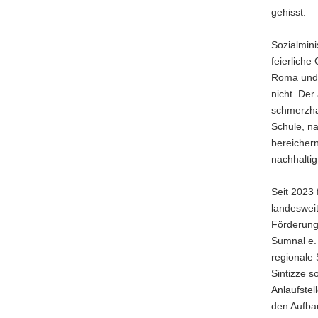
gehisst.
a
v
Sozialmini
i
feierliche
g
Roma und 
a
nicht. Der
t
schmerzhaf
i
Schule, na
o
bereichern
n
nachhaltig
Seit 2023 
landesweit
Förderung 
Sumnal e. 
regionale S
Sintizze 
Anlaufstel
den Aufbau