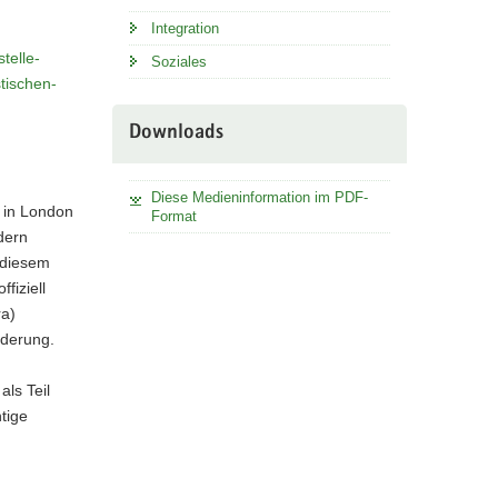
Integration
telle-
Soziales
tischen-
Downloads
Diese Medieninformation im PDF-
1 in London
Format
dern
 diesem
iziell
ra)
nderung.
ls Teil
tige