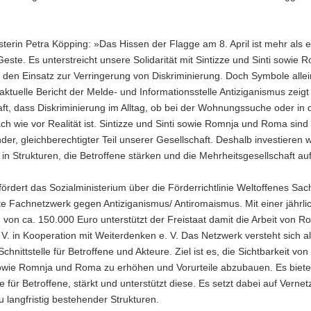
sterin Petra Köpping: »Das Hissen der Flagge am 8. April ist mehr als 
 Geste. Es unterstreicht unsere Solidarität mit Sintizze und Sinti sowie
den Einsatz zur Verringerung von Diskriminierung. Doch Symbole allei
 aktuelle Bericht der Melde- und Informationsstelle Antiziganismus zeigt
t, dass Diskriminierung im Alltag, ob bei der Wohnungssuche oder in 
ch wie vor Realität ist. Sintizze und Sinti sowie Romnja und Roma sind 
der, gleichberechtigter Teil unserer Gesellschaft. Deshalb investieren w
 in Strukturen, die Betroffene stärken und die Mehrheitsgesellschaft au
fördert das Sozialministerium über die Förderrichtlinie Weltoffenes Sa
e Fachnetzwerk gegen Antiziganismus/ Antiromaismus. Mit einer jährli
von ca. 150.000 Euro unterstützt der Freistaat damit die Arbeit von 
V. in Kooperation mit Weiterdenken e. V. Das Netzwerk versteht sich a
chnittstelle für Betroffene und Akteure. Ziel ist es, die Sichtbarkeit von
sowie Romnja und Roma zu erhöhen und Vorurteile abzubauen. Es biete
le für Betroffene, stärkt und unterstützt diese. Es setzt dabei auf Verne
 langfristig bestehender Strukturen.