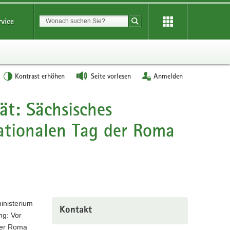
Suchbegriff
rvice
Suche starten
Kontrast erhöhen
Seite vorlesen
Anmelden
tät: Sächsisches
nationalen Tag der Roma
inisterium
Kontakt
ng: Vor
der Roma