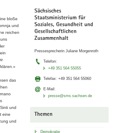
Sächsisches
Staatsministerium für
eine bloße
Soziales, Gesundheit und
 Romnja und
Gesellschaftlichen
ne reichen
Zusammenhalt
 uns
der
Pressesprecherin Juliane Morgenroth
ein
ir
Telefon:
fklären.«
+49 351 564 55055
Telefax:
+49 351 564 55060
chsen das
chen
E-Mail:
Romano
presse@sms.sachsen.de
ls
 Sinti und
Themen
t eine
tzung und
Demokratie