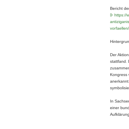
Bericht de
https:/
antizigani
vorfaellen/
Hintergru
Der Aktion
stattfand.
zusammen, 
Kongress 
anerkannt
symbolisi
In Sachse
einer bund
Aufklärung