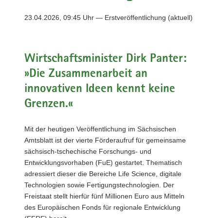
a
23.04.2026, 09:45 Uhr — Erstveröffentlichung (aktuell)
v
i
g
a
Wirtschaftsminister Dirk Panter:
t
»Die Zusammenarbeit an
i
innovativen Ideen kennt keine
o
n
Grenzen.«
Mit der heutigen Veröffentlichung im Sächsischen
Amtsblatt ist der vierte Förderaufruf für gemeinsame
sächsisch-tschechische Forschungs- und
Entwicklungsvorhaben (FuE) gestartet. Thematisch
adressiert dieser die Bereiche Life Science, digitale
Technologien sowie Fertigungstechnologien. Der
Freistaat stellt hierfür fünf Millionen Euro aus Mitteln
des Europäischen Fonds für regionale Entwicklung