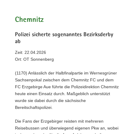
a
v
Chemnitz
i
g
a
Polizei sicherte sogenanntes Bezirksderby
t
ab
i
Zeit: 22.04.2026
o
Ort: OT Sonnenberg
n
(1170) Anlässlich der Halbfinalpartie im Wernesgrüner
Sachsenpokal zwischen dem Chemnitz FC und dem
FC Erzgebirge Aue führte die Polizeidirektion Chemnitz
heute einen Einsatz durch. Maßgeblich unterstützt
wurde sie dabei durch die sächsische
Bereitschaftspolizei.
Die Fans der Erzgebirger reisten mit mehreren
Reisebussen und überwiegend eigenen Pkw an, wobei